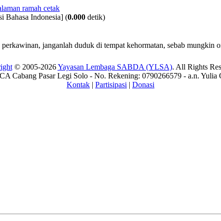
i Bahasa Indonesia]
(
0.000
detik)
perkawinan, janganlah duduk di tempat kehormatan, sebab mungkin ora
ight
© 2005-2026
Yayasan Lembaga SABDA (YLSA)
. All Rights Re
A Cabang Pasar Legi Solo - No. Rekening: 0790266579 - a.n. Yulia 
Kontak
|
Partisipasi
|
Donasi