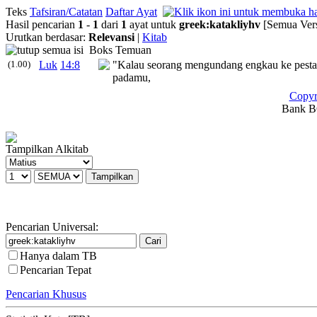
Teks
Tafsiran/Catatan
Daftar Ayat
Hasil pencarian
1
-
1
dari
1
ayat untuk
greek
:
katakliyhv
[Semua Vers
Urutkan berdasar:
Relevansi
|
Kitab
Boks Temuan
(1.00)
Luk
14:8
"Kalau seorang mengundang engkau ke pesta 
padamu,
Copyr
Bank BC
Tampilkan Alkitab
Pencarian Universal:
Hanya dalam TB
Pencarian Tepat
Pencarian Khusus