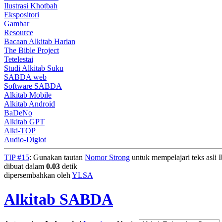
Ilustrasi Khotbah
Ekspositori
Gambar
Resource
Bacaan Alkitab Harian
The Bible Project
Tetelestai
Studi Alkitab Suku
SABDA web
Software SABDA
Alkitab Mobile
Alkitab Android
BaDeNo
Alkitab GPT
Alki-TOP
Audio-Diglot
TIP #15
: Gunakan tautan
Nomor Strong
untuk mempelajari teks asli I
dibuat dalam
0.03
detik
dipersembahkan oleh
YLSA
Alkitab SABDA