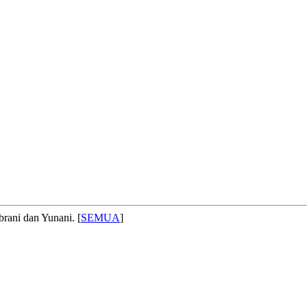
brani dan Yunani. [
SEMUA
]