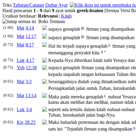
Teks
Tafsiran/Catatan
Daftar Ayat
Hasil pencarian
1
-
9
dari
9
ayat untuk
greek
:
hsaiou
[Semua Versi Ba
Urutkan berdasar:
Relevansi
|
Kitab
Boks Temuan
(1.00)
Mat
4:14
m
supaya genaplah
firman yang disampaikan 
(1.00)
Mat
12:17
m
supaya genaplah
firman yang disampaikan 
(0.75)
Mat
8:17
z
Hal itu terjadi supaya genaplah
firman yang 
a
menanggung penyakit kita.
"
(0.75)
Luk
4:17
Kepada-Nya diberikan kitab nabi Yesaya dan 
(0.75)
Yoh
12:38
supaya genaplah firman yang disampaikan ol
kepada siapakah tangan kekuasaan Tuhan din
(0.62)
Mat
3:3
Sesungguhnya dialah yang dimaksudkan nabi Y
Persiapkanlah jalan untuk Tuhan, luruskanlah
(0.62)
Mat
13:14
c
Maka pada mereka genaplah
nubuat Yesaya
kamu akan melihat dan melihat, namun tidak
(0.62)
Luk
3:4
seperti ada tertulis dalam kitab nubuat-nubua
Tuhan, luruskanlah jalan bagi-Nya.
(0.62)
Kis
28:25
Maka bubarlah pertemuan itu dengan tidak ad
o
satu ini: "Tepatlah firman yang disampaikan