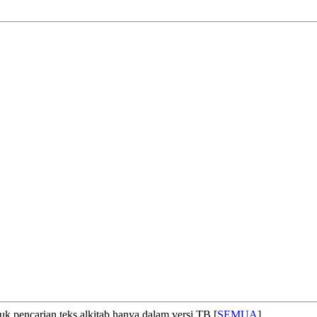
uk pencarian teks alkitab hanya dalam versi TB [
SEMUA
]