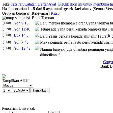
Teks
Tafsiran/Catatan
Daftar Ayat
Hasil pencarian
1
-
5
dari
5
ayat untuk
greek
:
farisaiouv
[Semua Vers
Urutkan berdasar:
Relevansi
|
Kitab
Boks Temuan
(1.00)
Yoh
9:13
Lalu mereka membawa orang yang tadinya buta
(0.70)
Yoh
11:46
Tetapi ada yang pergi kepada orang-orang Far
(0.60)
Luk
14:3
b
Lalu Yesus berkata kepada ahli-ahli Taurat
d
(0.60)
Yoh
7:45
Maka penjaga-penjaga itu pergi kepada ima
(0.60)
Yoh
12:42
Namun banyak juga di antara pemimpin yang
n
dikucilkan.
Copyr
Bank BC
Tampilkan Alkitab
Pencarian Universal: