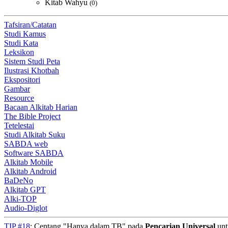
Kitab Wahyu
(0)
Tafsiran/Catatan
Studi Kamus
Studi Kata
Leksikon
Sistem Studi Peta
Ilustrasi Khotbah
Ekspositori
Gambar
Resource
Bacaan Alkitab Harian
The Bible Project
Tetelestai
Studi Alkitab Suku
SABDA web
Software SABDA
Alkitab Mobile
Alkitab Android
BaDeNo
Alkitab GPT
Alki-TOP
Audio-Diglot
TIP #18
: Centang "Hanya dalam TB" pada
Pencarian Universal
unt