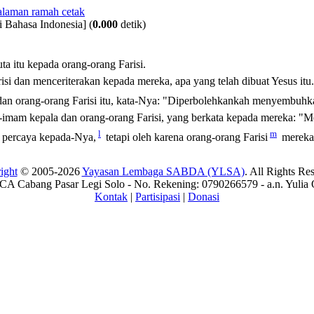
i Bahasa Indonesia]
(
0.000
detik)
 itu kepada orang-orang Farisi.
isi dan menceriterakan kepada mereka, apa yang telah dibuat Yesus itu.
an orang-orang Farisi itu, kata-Nya:
"Diperbolehkankah menyembuhkan 
m-imam kepala dan orang-orang Farisi, yang berkata kepada mereka:
l
m
 percaya kepada-Nya,
tetapi oleh karena orang-orang Farisi
mereka 
ight
© 2005-2026
Yayasan Lembaga SABDA (YLSA)
. All Rights Re
A Cabang Pasar Legi Solo - No. Rekening: 0790266579 - a.n. Yulia 
Kontak
|
Partisipasi
|
Donasi