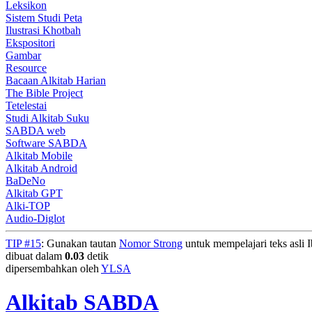
Leksikon
Sistem Studi Peta
Ilustrasi Khotbah
Ekspositori
Gambar
Resource
Bacaan Alkitab Harian
The Bible Project
Tetelestai
Studi Alkitab Suku
SABDA web
Software SABDA
Alkitab Mobile
Alkitab Android
BaDeNo
Alkitab GPT
Alki-TOP
Audio-Diglot
TIP #15
: Gunakan tautan
Nomor Strong
untuk mempelajari teks asli I
dibuat dalam
0.03
detik
dipersembahkan oleh
YLSA
Alkitab SABDA