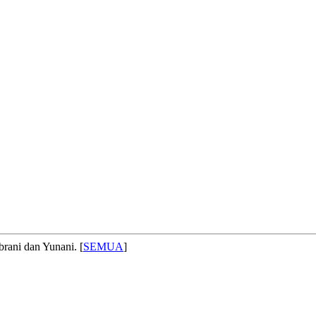
brani dan Yunani. [
SEMUA
]