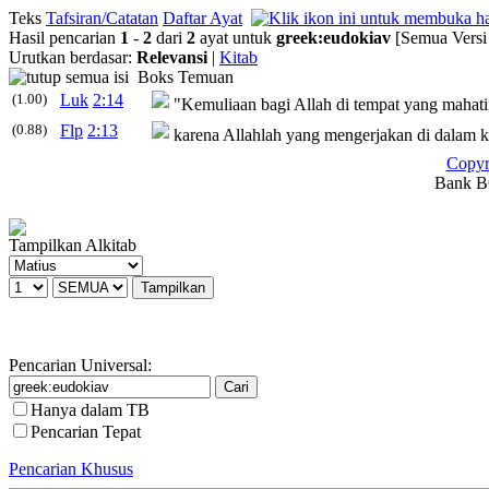
Teks
Tafsiran/Catatan
Daftar Ayat
Hasil pencarian
1
-
2
dari
2
ayat untuk
greek
:
eudokiav
[Semua Versi
Urutkan berdasar:
Relevansi
|
Kitab
Boks Temuan
(1.00)
Luk
2:14
"Kemuliaan bagi Allah di tempat yang mahati
(0.88)
Flp
2:13
karena Allahlah yang mengerjakan di dalam 
Copyr
Bank BC
Tampilkan Alkitab
Pencarian Universal:
Hanya dalam TB
Pencarian Tepat
Pencarian Khusus