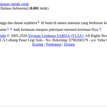
 Bahasa Indonesia]
(
0.001
detik)
b
nggi dan damai sejahtera
di bumi di antara manusia yang berkenan k
1
p
q
kamu
baik kemauan maupun pekerjaan menurut kerelaan-Nya.
ight
© 2005-2026
Yayasan Lembaga SABDA (YLSA)
. All Rights Re
A Cabang Pasar Legi Solo - No. Rekening: 0790266579 - a.n. Yulia 
Kontak
|
Partisipasi
|
Donasi