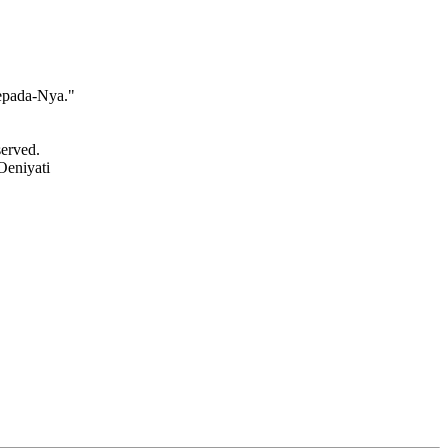
epada-Nya."
served.
Oeniyati