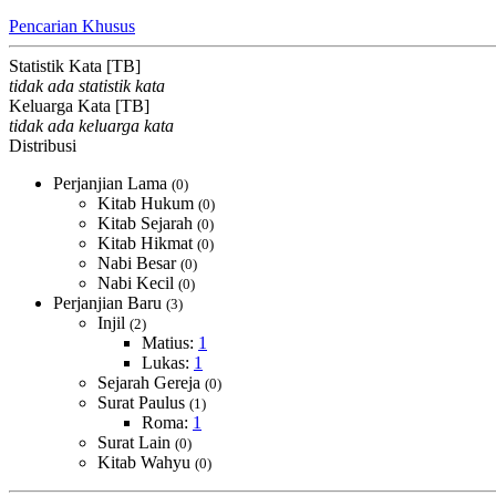
Pencarian Khusus
Statistik Kata [TB]
tidak ada statistik kata
Keluarga Kata [TB]
tidak ada keluarga kata
Distribusi
Perjanjian Lama
(0)
Kitab Hukum
(0)
Kitab Sejarah
(0)
Kitab Hikmat
(0)
Nabi Besar
(0)
Nabi Kecil
(0)
Perjanjian Baru
(3)
Injil
(2)
Matius:
1
Lukas:
1
Sejarah Gereja
(0)
Surat Paulus
(1)
Roma:
1
Surat Lain
(0)
Kitab Wahyu
(0)