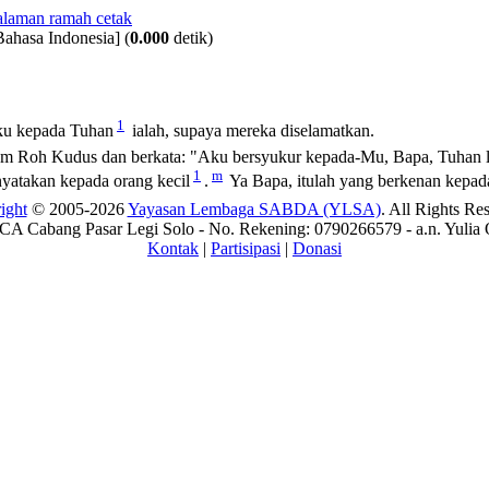
Bahasa Indonesia]
(
0.000
detik)
1
ku kepada Tuhan
ialah, supaya mereka diselamatkan.
lam Roh Kudus dan berkata:
"Aku bersyukur kepada-Mu, Bapa, Tuhan l
1
m
nyatakan kepada orang kecil
.
Ya Bapa, itulah yang berkenan kepa
ight
© 2005-2026
Yayasan Lembaga SABDA (YLSA)
. All Rights Re
A Cabang Pasar Legi Solo - No. Rekening: 0790266579 - a.n. Yulia 
Kontak
|
Partisipasi
|
Donasi