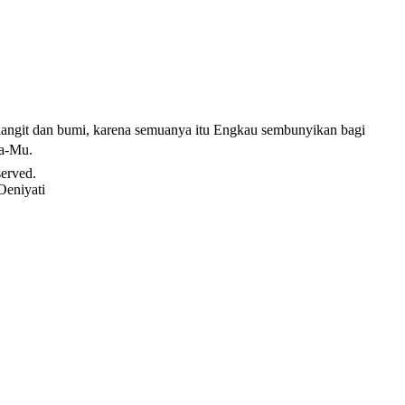
angit dan bumi, karena semuanya itu Engkau sembunyikan bagi
da-Mu.
served.
Oeniyati