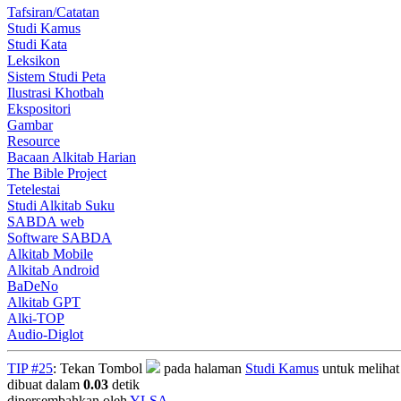
Tafsiran/Catatan
Studi Kamus
Studi Kata
Leksikon
Sistem Studi Peta
Ilustrasi Khotbah
Ekspositori
Gambar
Resource
Bacaan Alkitab Harian
The Bible Project
Tetelestai
Studi Alkitab Suku
SABDA web
Software SABDA
Alkitab Mobile
Alkitab Android
BaDeNo
Alkitab GPT
Alki-TOP
Audio-Diglot
TIP #25
: Tekan Tombol
pada halaman
Studi Kamus
untuk melihat 
dibuat dalam
0.03
detik
dipersembahkan oleh
YLSA