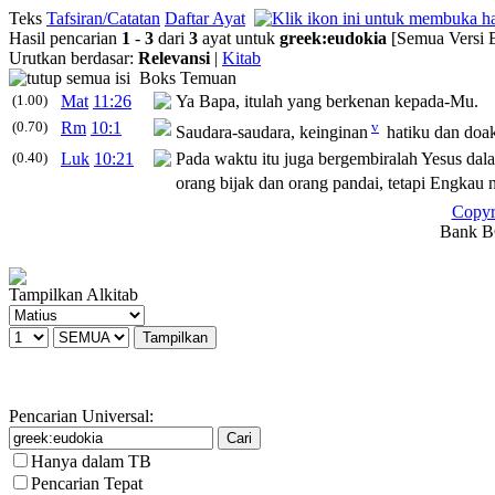
Teks
Tafsiran/Catatan
Daftar Ayat
Hasil pencarian
1
-
3
dari
3
ayat untuk
greek
:
eudokia
[Semua Versi 
Urutkan berdasar:
Relevansi
|
Kitab
Boks Temuan
(1.00)
Mat
11:26
Ya Bapa, itulah yang berkenan kepada-Mu.
(0.70)
Rm
10:1
v
Saudara-saudara, keinginan
hatiku dan doa
(0.40)
Luk
10:21
Pada waktu itu juga bergembiralah Yesus da
orang bijak dan orang pandai, tetapi Engkau 
Copyr
Bank BC
Tampilkan Alkitab
Pencarian Universal:
Hanya dalam TB
Pencarian Tepat