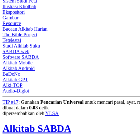
Sistem Studi Peta
Ilustrasi Khotbah
Ekspositori
Gambar
Resource
Bacaan Alkitab Harian
The Bible Project
Tetelestai
Studi Alkitab Suku
SABDA web
Software SABDA
Alkitab Mobile
Alkitab Android
BaDeNo
Alkitab GPT
Alki-TOP
Audio-Diglot
TIP #17
: Gunakan
Pencarian Universal
untuk mencari pasal, ayat, re
dibuat dalam
0.03
detik
dipersembahkan oleh
YLSA
Alkitab SABDA