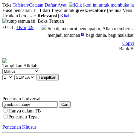
Teks
Tafsiran/Catatan
Daftar Ayat
Hasil pencarian
1
-
1
dari
1
ayat untuk
greek
:
escatouv
[Semua Versi 
Urutkan berdasar:
Relevansi
|
Kitab
Boks Temuan
(1.00)
1Kor
4:9
Sebab, menurut pendapatku, Allah memberikan
m
menjadi tontonan
bagi dunia, bagi malaikat
Copyr
Bank BC
Tampilkan Alkitab
Pencarian Universal:
Hanya dalam TB
Pencarian Tepat
Pencarian Khusus