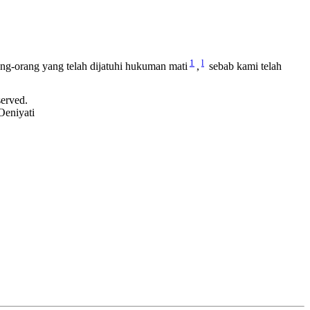
1
l
ang-orang yang telah dijatuhi hukuman mati
,
sebab kami telah
served.
Oeniyati