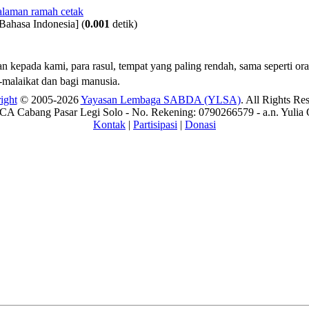
Bahasa Indonesia]
(
0.001
detik)
 kepada kami, para rasul, tempat yang paling rendah, sama seperti or
-malaikat dan bagi manusia.
ight
© 2005-2026
Yayasan Lembaga SABDA (YLSA)
. All Rights Re
A Cabang Pasar Legi Solo - No. Rekening: 0790266579 - a.n. Yulia 
Kontak
|
Partisipasi
|
Donasi