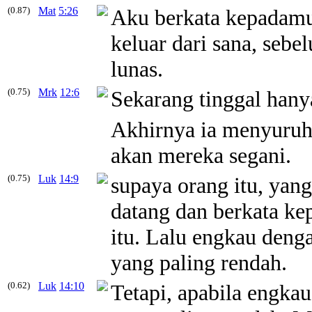
(0.87)
Mat
5:26
Aku berkata kepadamu
keluar dari sana, se
lunas.
(0.75)
Mrk
12:6
Sekarang tinggal hany
Akhirnya ia menyuruh
akan mereka segani.
(0.75)
Luk
14:9
supaya orang itu, yan
datang dan berkata ke
itu. Lalu engkau deng
yang paling rendah.
(0.62)
Luk
14:10
Tetapi, apabila engka