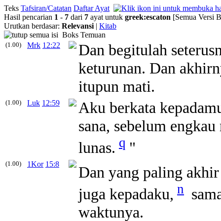
Teks
Tafsiran/Catatan
Daftar Ayat
Hasil pencarian
1
-
7
dari
7
ayat untuk
greek
:
escaton
[Semua Versi B
Urutkan berdasar:
Relevansi
|
Kitab
Boks Temuan
(1.00)
Mrk
12:22
Dan begitulah seterus
keturunan. Dan akhir
itupun mati.
(1.00)
Luk
12:59
Aku berkata kepadamu:
sana, sebelum engka
q
lunas.
"
(1.00)
1Kor
15:8
Dan yang paling akhir
n
juga kepadaku,
sama 
waktunya.