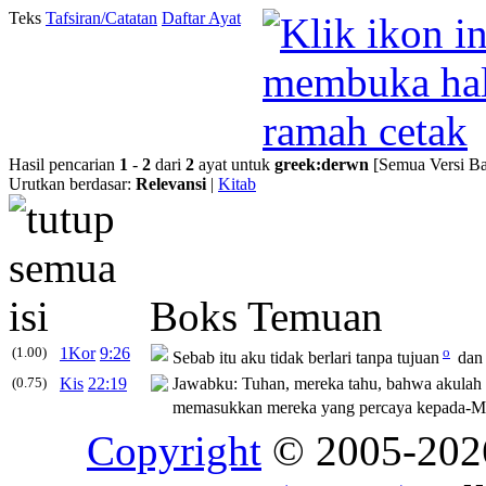
Teks
Tafsiran/Catatan
Daftar Ayat
Hasil pencarian
1
-
2
dari
2
ayat untuk
greek
:
derwn
[Semua Versi Ba
Urutkan berdasar:
Relevansi
|
Kitab
Boks Temuan
(1.00)
1Kor
9:26
o
Sebab itu aku tidak berlari tanpa tujuan
dan 
(0.75)
Kis
22:19
Jawabku: Tuhan, mereka tahu, bahwa akulah y
memasukkan mereka yang percaya kepada-Mu
Copyright
© 2005-20