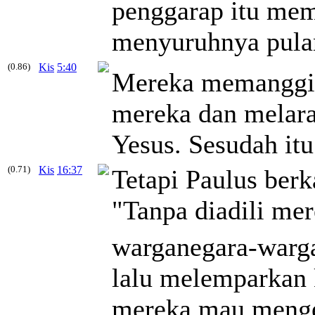
penggarap itu mem
menyuruhnya pula
(0.86)
Kis
5:40
Mereka memanggil 
mereka dan melar
Yesus. Sesudah itu
(0.71)
Kis
16:37
Tetapi Paulus berk
"Tanpa diadili me
warganegara-warg
lalu melemparkan 
mereka mau menge