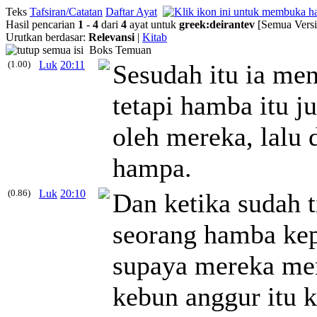
Teks
Tafsiran/Catatan
Daftar Ayat
Hasil pencarian
1
-
4
dari
4
ayat untuk
greek
:
deirantev
[Semua Versi
Urutkan berdasar:
Relevansi
|
Kitab
Boks Temuan
(1.00)
Luk
20:11
Sesudah itu ia me
tetapi hamba itu j
oleh mereka, lalu 
hampa.
(0.86)
Luk
20:10
Dan ketika sudah 
seorang hamba kep
supaya mereka men
kebun anggur itu 