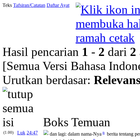
Teks
Tafsiran/Catatan
Daftar Ayat
Hasil pencarian
1
-
2
dari
2
[Semua Versi Bahasa Indone
Urutkan berdasar:
Relevans
Boks Temuan
(1.00)
Luk
24:47
n
dan lagi: dalam nama-Nya
berita tentang p
p