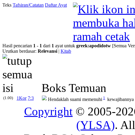
Teks
Tafsiran/Catatan
Daftar Ayat
Hasil pencarian
1
-
1
dari
1
ayat untuk
greek
:
apodidotw
[Semua Vers
Urutkan berdasar:
Relevansi
|
Kitab
Boks Temuan
(1.00)
1Kor
7:3
1
Hendaklah suami memenuhi
kewajibannya t
Copyright
© 2005-20
(YLSA)
. Al