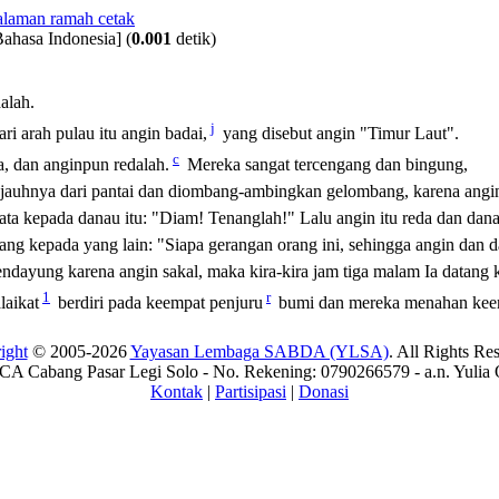
Bahasa Indonesia]
(
0.001
detik)
alah.
j
ri arah pulau itu angin badai,
yang disebut angin "Timur Laut".
c
 dan anginpun redalah.
Mereka sangat tercengang dan bingung,
jauhnya dari pantai dan diombang-ambingkan gelombang, karena angin
ata kepada danau itu:
"Diam! Tenanglah!"
Lalu angin itu reda dan dana
rang kepada yang lain: "Siapa gerangan orang ini, sehingga angin dan
dayung karena angin sakal, maka kira-kira jam tiga malam Ia datang k
1
r
laikat
berdiri pada keempat penjuru
bumi dan mereka menahan kee
ight
© 2005-2026
Yayasan Lembaga SABDA (YLSA)
. All Rights Re
A Cabang Pasar Legi Solo - No. Rekening: 0790266579 - a.n. Yulia 
Kontak
|
Partisipasi
|
Donasi