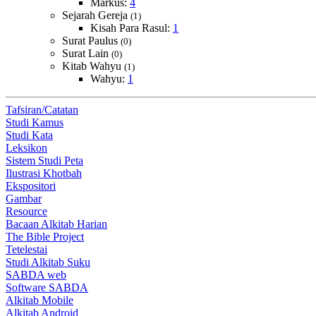
Markus:
4
Sejarah Gereja
(1)
Kisah Para Rasul:
1
Surat Paulus
(0)
Surat Lain
(0)
Kitab Wahyu
(1)
Wahyu:
1
Tafsiran/Catatan
Studi Kamus
Studi Kata
Leksikon
Sistem Studi Peta
Ilustrasi Khotbah
Ekspositori
Gambar
Resource
Bacaan Alkitab Harian
The Bible Project
Tetelestai
Studi Alkitab Suku
SABDA web
Software SABDA
Alkitab Mobile
Alkitab Android