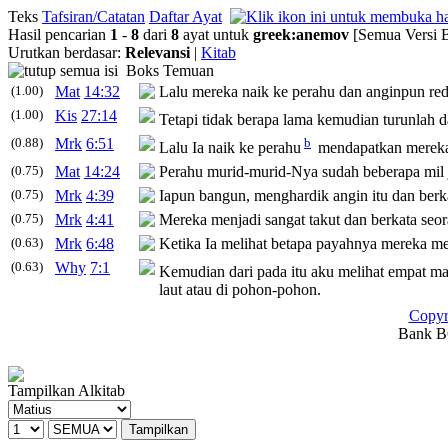
Teks
Tafsiran/Catatan
Daftar Ayat
Hasil pencarian
1
-
8
dari
8
ayat untuk
greek
:
anemov
[Semua Versi 
Urutkan berdasar:
Relevansi
|
Kitab
Boks Temuan
(1.00)
Mat
14:32
Lalu mereka naik ke perahu dan anginpun red
(1.00)
Kis
27:14
Tetapi tidak berapa lama kemudian turunlah da
(0.88)
Mrk
6:51
b
Lalu Ia naik ke perahu
mendapatkan mereka,
(0.75)
Mat
14:24
Perahu murid-murid-Nya sudah beberapa mil 
(0.75)
Mrk
4:39
Iapun bangun, menghardik angin itu dan berk
(0.75)
Mrk
4:41
Mereka menjadi sangat takut dan berkata seo
(0.63)
Mrk
6:48
Ketika Ia melihat betapa payahnya mereka men
(0.63)
Why
7:1
Kemudian dari pada itu aku melihat empat ma
laut atau di pohon-pohon.
Copyr
Bank BC
Tampilkan Alkitab