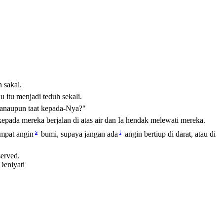
 sakal.
u itu menjadi teduh sekali.
 danaupun taat kepada-Nya?"
epada mereka berjalan di atas air dan Ia hendak melewati mereka.
s
t
mpat angin
bumi, supaya jangan ada
angin bertiup di darat, atau di
served.
Oeniyati