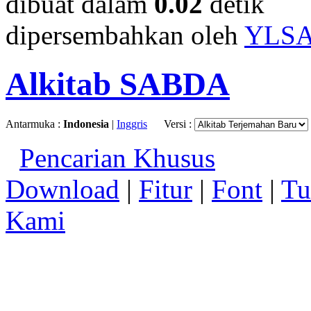
dibuat dalam
0.02
detik
dipersembahkan oleh
YLS
Alkitab SABDA
Antarmuka :
Indonesia
|
Inggris
Versi :
Pencarian Khusus
Download
|
Fitur
|
Font
|
Tu
Kami