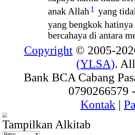
t
anak Allah
yang tida
yang bengkok hatinya 
bercahaya di antara me
Copyright
© 2005-20
(YLSA)
. Al
Bank BCA Cabang Pasar
0790266579 - 
Kontak
|
Pa
Tampilkan Alkitab