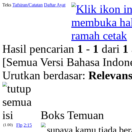
Teks
Tafsiran/Catatan
Daftar Ayat
Hasil pencarian
1
-
1
dari
1
[Semua Versi Bahasa Indone
Urutkan berdasar:
Relevans
Boks Temuan
(1.00)
Flp
2:15
supaya kamu tiada ber