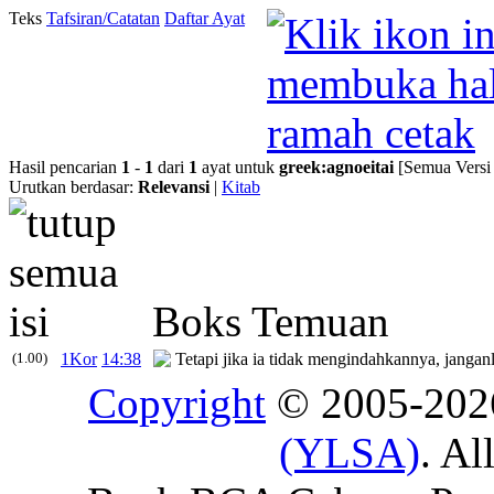
Teks
Tafsiran/Catatan
Daftar Ayat
Hasil pencarian
1
-
1
dari
1
ayat untuk
greek
:
agnoeitai
[Semua Versi
Urutkan berdasar:
Relevansi
|
Kitab
Boks Temuan
(1.00)
1Kor
14:38
Tetapi jika ia tidak mengindahkannya, janga
Copyright
© 2005-20
(YLSA)
. Al