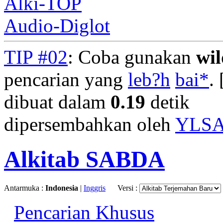
Alki-TOP
Audio-Diglot
TIP #02
: Coba gunakan
wi
pencarian yang
leb?h
bai*
. 
dibuat dalam
0.19
detik
dipersembahkan oleh
YLS
Alkitab SABDA
Antarmuka :
Indonesia
|
Inggris
Versi :
Pencarian Khusus