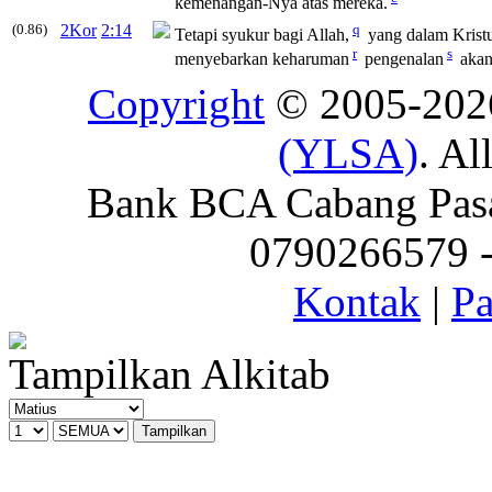
kemenangan-Nya atas mereka.
(0.86)
2Kor
2:14
q
Tetapi syukur bagi Allah,
yang dalam Krist
r
s
menyebarkan keharuman
pengenalan
akan
Copyright
© 2005-20
(YLSA)
. Al
Bank BCA Cabang Pasar
0790266579 - 
Kontak
|
Pa
Tampilkan Alkitab