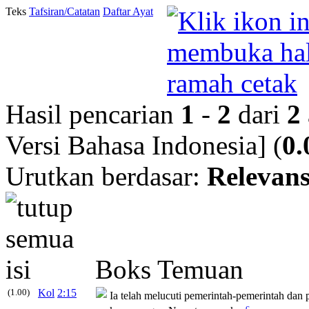
Teks
Tafsiran/Catatan
Daftar Ayat
Hasil pencarian
1
-
2
dari
2
Versi Bahasa Indonesia]
(
0.
Urutkan berdasar:
Relevans
Boks Temuan
(1.00)
Kol
2:15
Ia telah melucuti pemerintah-pemerintah dan
c