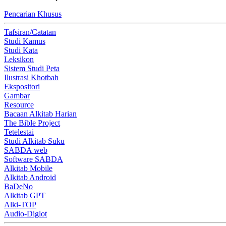
Pencarian Khusus
Tafsiran/Catatan
Studi Kamus
Studi Kata
Leksikon
Sistem Studi Peta
Ilustrasi Khotbah
Ekspositori
Gambar
Resource
Bacaan Alkitab Harian
The Bible Project
Tetelestai
Studi Alkitab Suku
SABDA web
Software SABDA
Alkitab Mobile
Alkitab Android
BaDeNo
Alkitab GPT
Alki-TOP
Audio-Diglot