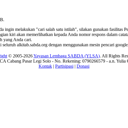
TB.
ingin melakukan "cari salah satu istilah", silakan gunakan fasilitas 
bagian kiri akan memerlihatkan kepada Anda nomor respons dalam catatan
ah yang Anda cari.
di seluruh alkitab.sabda.org dengan menggunakan mesin pencari google/
ight
© 2005-2026
Yayasan Lembaga SABDA (YLSA)
. All Rights Re
A Cabang Pasar Legi Solo - No. Rekening: 0790266579 - a.n. Yulia 
Kontak
|
Partisipasi
|
Donasi