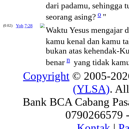
dari padamu, sehingga 
o
seorang asing?
"
(0.02)
Yoh
7:28
Waktu Yesus mengajar di
kamu kenal dan kamu ta
bukan atas kehendak-Ku 
n
benar
yang tidak kamu
Copyright
© 2005-20
(YLSA)
. Al
Bank BCA Cabang Pasar
0790266579 - 
Kontak
|
Pa