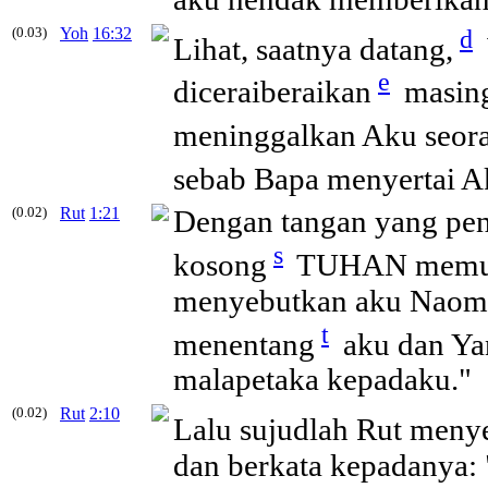
(0.03)
Yoh
16:32
d
Lihat, saatnya datang,
e
diceraiberaikan
masing
meninggalkan Aku seora
sebab Bapa menyertai A
(0.02)
Rut
1:21
Dengan tangan yang penu
s
kosong
TUHAN memula
menyebutkan aku Naomi
t
menentang
aku dan Ya
malapetaka kepadaku."
(0.02)
Rut
2:10
Lalu sujudlah Rut men
dan berkata kepadanya: