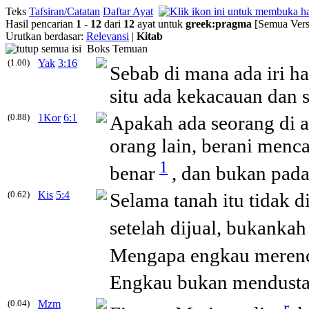
Teks
Tafsiran/Catatan
Daftar Ayat
Hasil pencarian
1
-
12
dari
12
ayat untuk
greek
:
pragma
[Semua Vers
Urutkan berdasar:
Relevansi
|
Kitab
Boks Temuan
(1.00)
Yak
3:16
Sebab di mana ada iri ha
situ ada kekacauan dan 
(0.88)
1Kor
6:1
Apakah ada seorang di a
orang lain, berani menc
1
benar
, dan bukan pad
(0.62)
Kis
5:4
Selama tanah itu tidak 
setelah dijual, bukankah
Mengapa engkau merenc
Engkau bukan mendustai 
(0.04)
Mzm
r