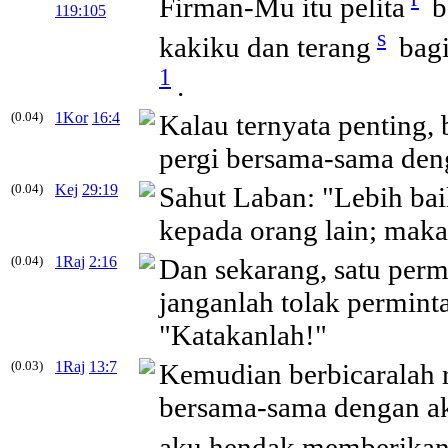
Firman-Mu itu pelita
b
119:105
s
kakiku dan terang
bagi
1
.
(0.04)
1Kor
16:4
Kalau ternyata penting,
pergi bersama-sama den
(0.04)
Kej
29:19
Sahut Laban: "Lebih bai
kepada orang lain; maka
(0.04)
1Raj
2:16
Dan sekarang, satu per
janganlah tolak permin
"Katakanlah!"
(0.03)
1Raj
13:7
Kemudian berbicaralah r
bersama-sama dengan ak
aku hendak memberikan 