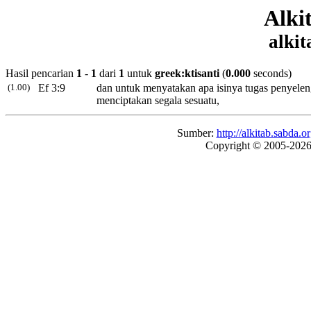
Alki
alkit
Hasil pencarian
1
-
1
dari
1
untuk
greek:ktisanti
(
0.000
seconds)
(1.00)
Ef 3:9
dan untuk menyatakan apa isinya tugas penyelen
menciptakan segala sesuatu,
Sumber:
http://alkitab.sabda.
Copyright © 2005-202