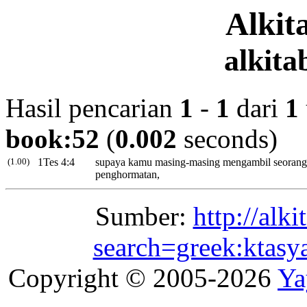
Alki
alkita
Hasil pencarian
1
-
1
dari
1
book:52
(
0.002
seconds)
(1.00)
1Tes 4:4
supaya kamu masing-masing mengambil seorang 
penghormatan,
Sumber:
http://alk
search=greek:ktas
Copyright © 2005-2026
Ya