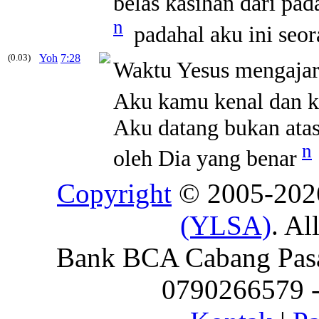
belas kasihan dari pa
n
padahal aku ini seor
(0.03)
Yoh
7:28
Waktu Yesus mengajar 
Aku kamu kenal dan k
Aku datang bukan atas
n
oleh Dia yang benar
Copyright
© 2005-20
(YLSA)
. Al
Bank BCA Cabang Pasar
0790266579 - 