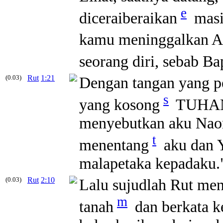
e
diceraiberaikan
masi
kamu meninggalkan Ak
seorang diri, sebab B
(0.03)
Rut
1:21
Dengan tangan yang pe
s
yang kosong
TUHAN 
menyebutkan aku Naom
t
menentang
aku dan 
malapetaka kepadaku.
(0.03)
Rut
2:10
Lalu sujudlah Rut m
m
tanah
dan berkata 