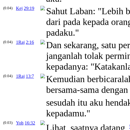
(0.04)
Kej
29:19
Sahut Laban: "Lebih b
dari pada kepada orang
padaku."
(0.04)
1Raj
2:16
Dan sekarang, satu p
janganlah tolak permi
kepadanya: "Katakanl
(0.04)
1Raj
13:7
Kemudian berbicaralah
bersama-sama dengan 
sesudah itu aku henda
kepadamu."
(0.03)
Yoh
16:32
Lihat, saatnya datang,