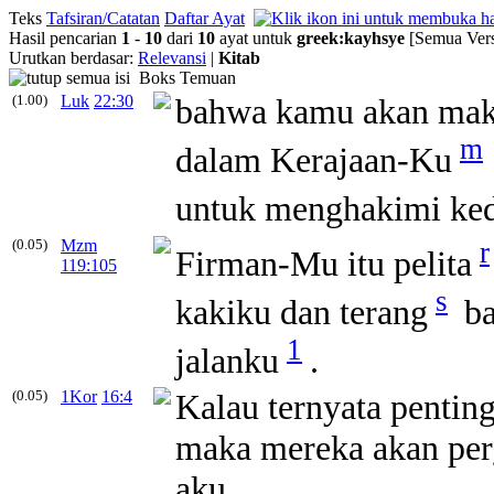
Teks
Tafsiran/Catatan
Daftar Ayat
Hasil pencarian
1
-
10
dari
10
ayat untuk
greek
:
kayhsye
[Semua Vers
Urutkan berdasar:
Relevansi
|
Kitab
Boks Temuan
(1.00)
Luk
22:30
bahwa kamu akan mak
m
dalam Kerajaan-Ku
untuk menghakimi kedu
(0.05)
Mzm
r
Firman-Mu itu pelita
119:105
s
kakiku dan terang
ba
1
jalanku
.
(0.05)
1Kor
16:4
Kalau ternyata penting
maka mereka akan per
aku.