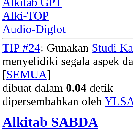
Alkitab GPT
Alki-TOP
Audio-Diglot
TIP #24
: Gunakan
Studi K
menyelidiki segala aspek dar
[
SEMUA
]
dibuat dalam
0.04
detik
dipersembahkan oleh
YLS
Alkitab SABDA