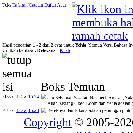
Teks
Tafsiran/Catatan
Daftar Ayat
Hasil pencarian
1
-
2
dari
2
ayat untuk
Yehia
[Semua Versi Bahasa In
Urutkan berdasar:
Relevansi
|
Kitab
Boks Temuan
(1.00)
1Taw
15:24
dan Sebanya, Yosafat, Netaneel, Amasai, Zakh
Allah, sedang Obed-Edom dan
Yehia
adalah p
(0.07)
1Taw
15:23
Berekhya dan Elkana adalah penunggu pintu 
Copyright
© 2005-20