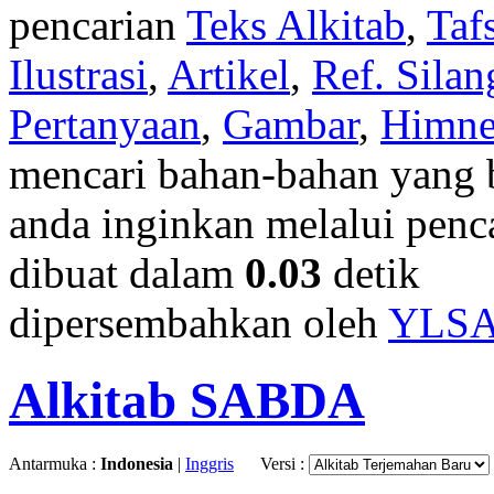
pencarian
Teks Alkitab
,
Taf
Ilustrasi
,
Artikel
,
Ref. Silan
Pertanyaan
,
Gambar
,
Himn
mencari bahan-bahan yang b
anda inginkan melalui penc
dibuat dalam
0.03
detik
dipersembahkan oleh
YLS
Alkitab SABDA
Antarmuka :
Indonesia
|
Inggris
Versi :