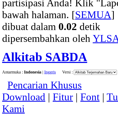
partisipasi Anda! Klik "La
bawah halaman. [
SEMUA
]
dibuat dalam
0.02
detik
dipersembahkan oleh
YLS
Alkitab SABDA
Antarmuka :
Indonesia
|
Inggris
Versi :
Pencarian Khusus
Download
|
Fitur
|
Font
|
Tu
Kami