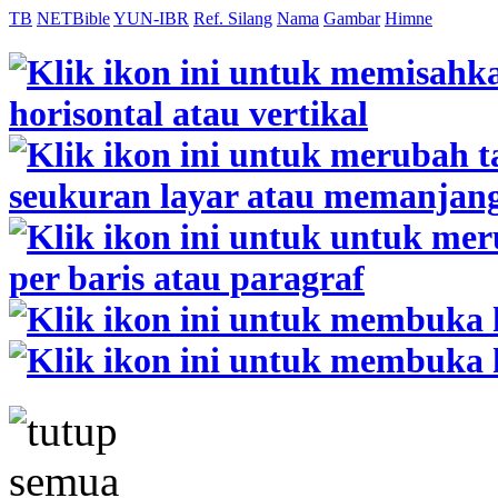
TB
NETBible
YUN-IBR
Ref. Silang
Nama
Gambar
Himne