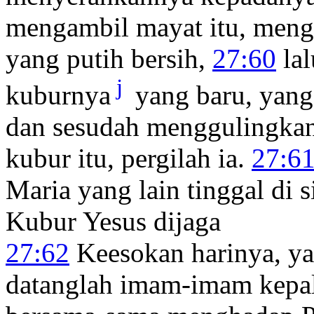
mengambil mayat itu, meng
yang putih bersih,
27:60
lal
j
kuburnya
yang baru, yang 
dan sesudah menggulingkan 
kubur itu, pergilah ia.
27:6
Maria yang lain tinggal di 
Kubur Yesus dijaga
27:62
Keesokan harinya, yai
datanglah imam-imam kepal