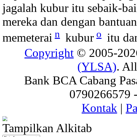
jagalah kubur itu sebaik-ba
mereka dan dengan bantuan
n
o
memeterai
kubur
itu da
Copyright
© 2005-20
(YLSA)
. Al
Bank BCA Cabang Pasar
0790266579 - 
Kontak
|
Pa
Tampilkan Alkitab