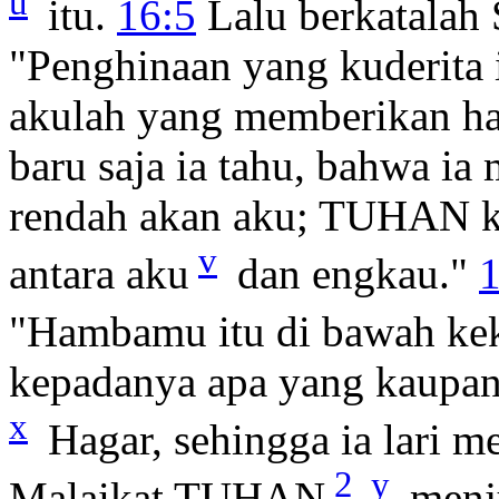
u
itu.
16:5
Lalu berkatalah 
"Penghinaan yang kuderita 
akulah yang memberikan h
baru saja ia tahu, bahwa i
rendah akan aku; TUHAN k
v
antara aku
dan engkau."
1
"Hambamu itu di bawah ke
kepadanya apa yang kaupan
x
Hagar, sehingga ia lari 
2
y
Malaikat TUHAN
menju