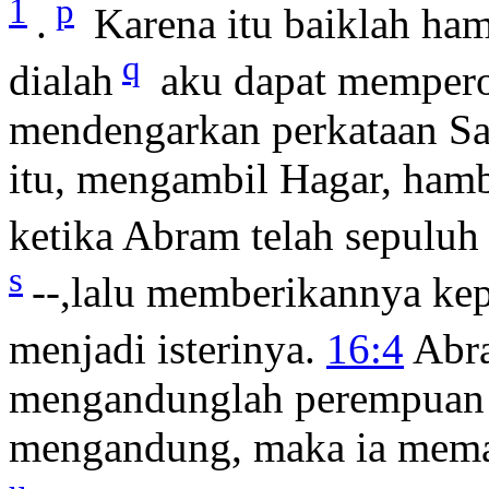
1
p
.
Karena itu baiklah ham
q
dialah
aku dapat mempero
mendengarkan perkataan Sa
itu, mengambil Hagar, hamb
ketika Abram telah sepuluh
s
--,lalu memberikannya ke
menjadi isterinya.
16:4
Abra
mengandunglah perempuan i
mengandung, maka ia mema