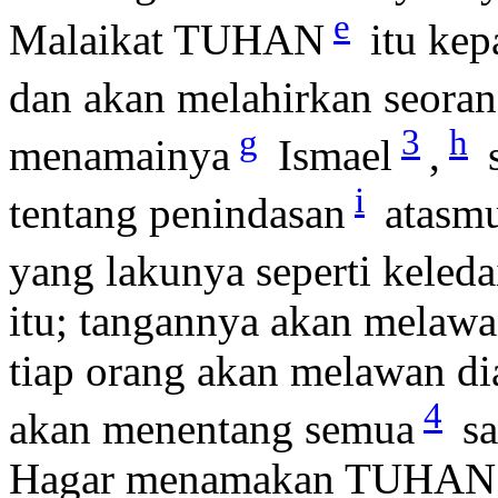
e
Malaikat TUHAN
itu ke
dan akan melahirkan seorang
g
3
h
menamainya
Ismael
,
i
tentang penindasan
atasmu
yang lakunya seperti keleda
itu; tangannya akan melawan
tiap orang akan melawan di
4
akan menentang semua
sa
Hagar menamakan TUHAN ya