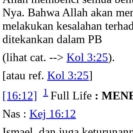
Nya. Bahwa Allah akan me
melakukan kesalahan terhad
ditekankan dalam PB
(lihat cat. -->
Kol 3:25
).
[atau ref.
Kol 3:25
]
1
[16:12]
Full Life
: MEN
Nas :
Kej 16:12
Ismael, dan juga keturunan