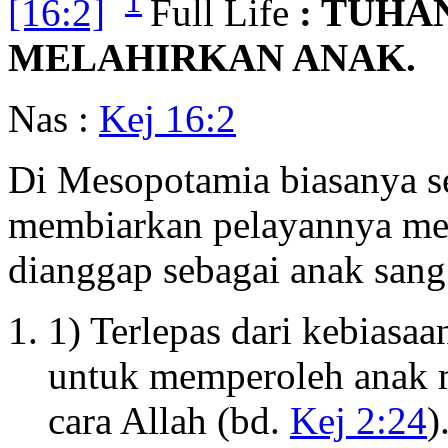
1
[16:2]
Full Life
: TUHA
MELAHIRKAN ANAK.
Nas :
Kej 16:2
Di Mesopotamia biasanya se
membiarkan pelayannya mel
dianggap sebagai anak sang 
1) Terlepas dari kebiasaa
untuk memperoleh anak 
cara Allah (bd.
Kej 2:24
)