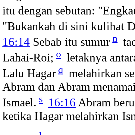
itu dengan sebutan: "Engka
"Bukankah di sini kulihat D
n
16:14
Sebab itu sumur
ta
o
Lahai-Roi;
letaknya anta
q
Lalu Hagar
melahirkan se
Abram dan Abram menamai a
s
Ismael.
16:16
Abram berum
ketika Hagar melahirkan Is