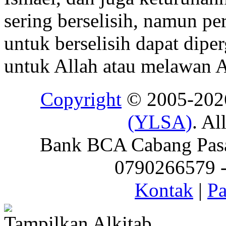
sering berselisih, namun pe
untuk berselisih dapat dip
untuk Allah atau melawan Al
Copyright
© 2005-20
(YLSA)
. Al
Bank BCA Cabang Pasar
0790266579 - 
Kontak
|
Pa
Tampilkan Alkitab