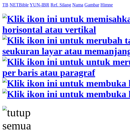
TB
NETBible
YUN-IBR
Ref. Silang
Nama
Gambar
Himne