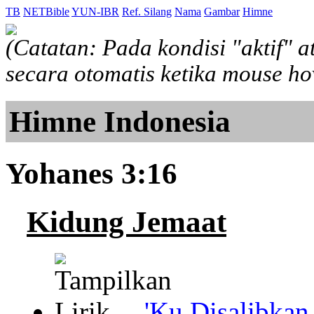
TB
NETBible
YUN-IBR
Ref. Silang
Nama
Gambar
Himne
(Catatan: Pada kondisi "aktif" 
secara otomatis ketika mouse h
Himne Indonesia
Yohanes 3:16
Kidung Jemaat
'Ku Disalibka