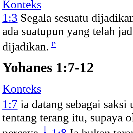
Konteks
1:3
Segala sesuatu dijadikan
ada suatupun yang telah jadi
e
dijadikan.
Yohanes 1:7-12
Konteks
1:7
ia datang sebagai saksi
tentang terang itu, supaya 
l
percaya.
1:8
Ia bukan teran