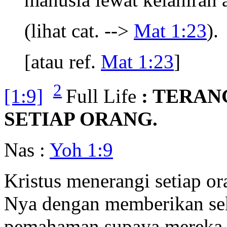
(lihat cat. -->
Mat 1:23
).
[atau ref.
Mat 1:23
]
2
[1:9]
Full Life
: TERAN
SETIAP ORANG.
Nas :
Yoh 1:9
Kristus menerangi setiap o
Nya dengan memberikan sek
pemahaman supaya mereka 