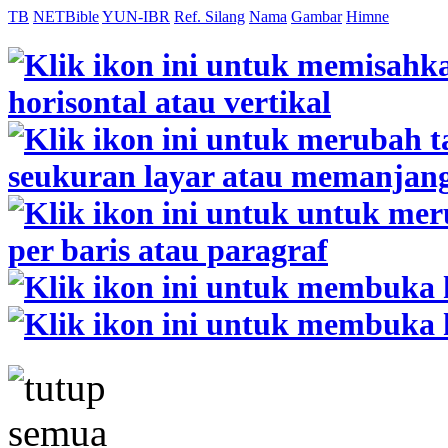
TB
NETBible
YUN-IBR
Ref. Silang
Nama
Gambar
Himne