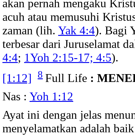
akan pernah mengaku Kristus
acuh atau memusuhi Kristus
zaman (lih.
Yak 4:4
). Bagi 
terbesar dari Juruselamat d
4:4
;
1Yoh 2:15-17; 4:5
).
8
[1:12]
Full Life
: MENER
Nas :
Yoh 1:12
Ayat ini dengan jelas men
menyelamatkan adalah baik