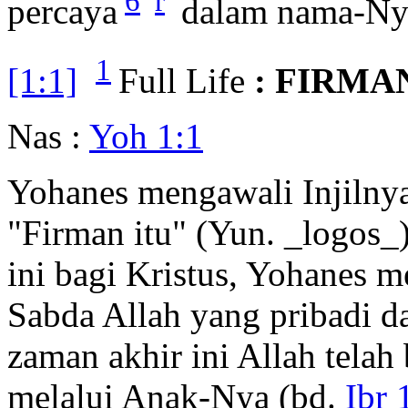
6
r
percaya
dalam nama-Ny
1
[1:1]
Full Life
: FIRMA
Nas :
Yoh 1:1
Yohanes mengawali Injilny
"Firman itu" (Yun. _logos_
ini bagi Kristus, Yohanes 
Sabda Allah yang pribadi 
zaman akhir ini Allah telah
melalui Anak-Nya (bd.
Ibr 