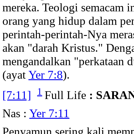
mereka. Teologi semacam ini
orang yang hidup dalam pe
perintah-perintah-Nya mer
akan "darah Kristus." Deng
mengandalkan "perkataan d
(ayat
Yer 7:8
).
1
[7:11]
Full Life
: SARA
Nas :
Yer 7:11
Penyamun sering kali memp