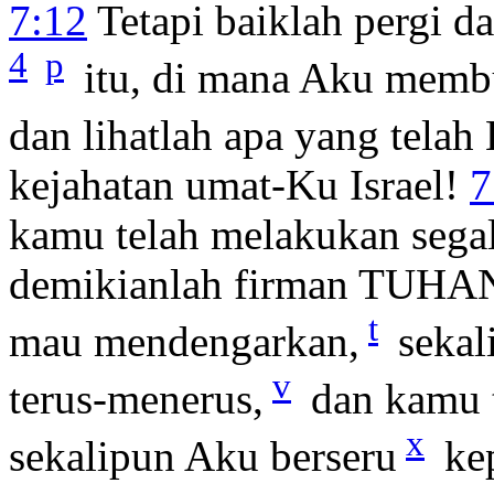
7:12
Tetapi baiklah pergi d
4
p
itu, di mana Aku mem
dan lihatlah apa yang tela
kejahatan umat-Ku Israel!
7
kamu telah melakukan segal
demikianlah firman TUHAN,
t
mau mendengarkan,
sekal
v
terus-menerus,
dan kamu 
x
sekalipun Aku berseru
ke