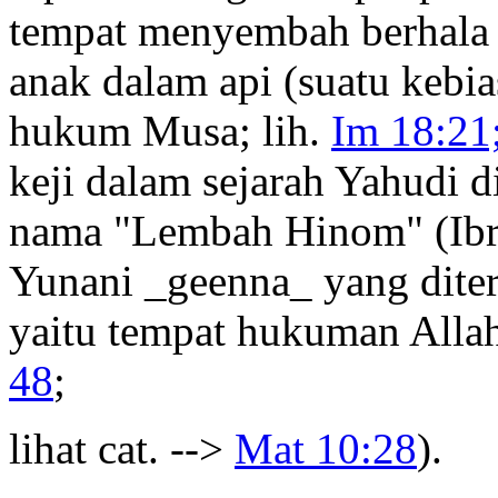
tempat menyembah berhala
anak dalam api (suatu kebi
hukum Musa; lih.
Im 18:21
keji dalam sejarah Yahudi d
nama "Lembah Hinom" (Ibr.
Yunani _geenna_ yang dite
yaitu tempat hukuman Allah
48
;
lihat cat. -->
Mat 10:28
).