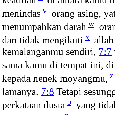
v
menindas
orang asing, ya
w
menumpahkan darah
oran
x
dan tidak mengikuti
allah
kemalanganmu sendiri,
7:7
sama kamu di tempat ini, di
z
kepada nenek moyangmu,
lamanya.
7:8
Tetapi sesung
b
perkataan dusta
yang tida