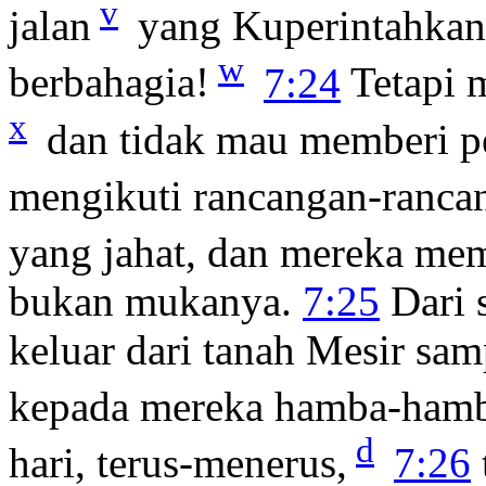
v
jalan
yang Kuperintahkan
w
berbahagia!
7:24
Tetapi 
x
dan tidak mau memberi pe
mengikuti rancangan-rancan
yang jahat, dan mereka me
bukan mukanya.
7:25
Dari 
keluar dari tanah Mesir sa
kepada mereka hamba-ham
d
hari, terus-menerus,
7:26