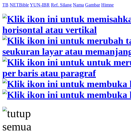
TB
NETBible
YUN-IBR
Ref. Silang
Nama
Gambar
Himne