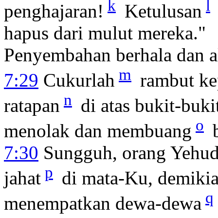
k
l
penghajaran!
Ketulusan
hapus dari mulut mereka."
Penyembahan berhala dan a
m
7:29
Cukurlah
rambut ke
n
ratapan
di atas bukit-buk
o
menolak dan membuang
b
7:30
Sungguh, orang Yehuda
p
jahat
di mata-Ku, demiki
q
menempatkan dewa-dewa