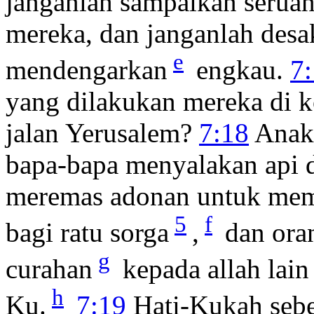
janganlah sampaikan serua
mereka, dan janganlah desa
e
mendengarkan
engkau.
7
yang dilakukan mereka di k
jalan Yerusalem?
7:18
Anak-
bapa-bapa menyalakan api
meremas adonan untuk mem
5
f
bagi ratu sorga
,
dan ora
g
curahan
kepada allah lain
h
Ku.
7:19
Hati-Kukah sebe