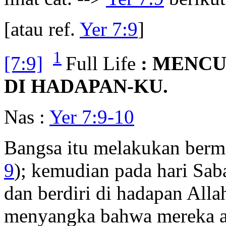
[atau ref.
Yer 7:9
]
1
[7:9]
Full Life
: MENCU
DI HADAPAN-KU.
Nas :
Yer 7:9-10
Bangsa itu melakukan ber
9
); kemudian pada hari Sab
dan berdiri di hadapan Alla
menyangka bahwa mereka am