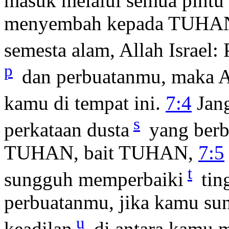
masuk melalui semua pintu 
menyembah kepada TUHA
semesta alam, Allah Israel:
p
dan perbuatanmu, maka 
kamu di tempat ini.
7:4
Jang
s
perkataan dusta
yang berb
TUHAN, bait TUHAN,
7:5
t
sungguh memperbaiki
tin
perbuatanmu, jika kamu s
u
keadilan
di antara kamu 