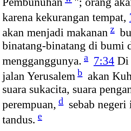
Pembunuhan
"; orang ak
karena kekurangan tempat,
z
akan menjadi makanan
bu
binatang-binatang di bumi 
a
mengganggunya.
7:34
Di 
b
jalan Yerusalem
akan Kuh
suara sukacita, suara pengan
d
perempuan,
sebab negeri 
e
tandus.