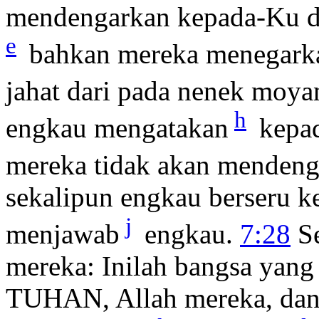
mendengarkan kepada-Ku da
e
bahkan mereka menegark
jahat dari pada nenek moya
h
engkau mengatakan
kepad
mereka tidak akan mendeng
sekalipun engkau berseru k
j
menjawab
engkau.
7:28
Se
mereka: Inilah bangsa yan
TUHAN, Allah mereka, dan