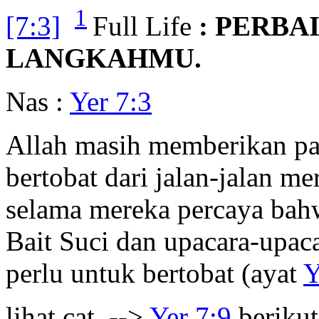
1
[7:3]
Full Life
: PERBA
LANGKAHMU.
Nas :
Yer 7:3
Allah masih memberikan pan
bertobat dari jalan-jalan me
selama mereka percaya bah
Bait Suci dan upacara-upac
perlu untuk bertobat (ayat
Y
lihat cat. -->
Yer 7:9
berikut