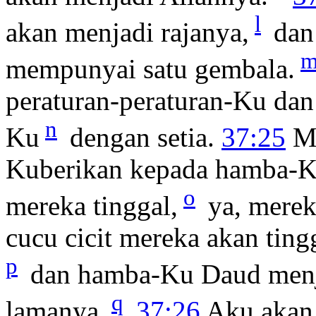
l
akan menjadi rajanya,
dan
mempunyai satu gembala.
peraturan-peraturan-Ku dan
n
Ku
dengan setia.
37:25
Me
Kuberikan kepada hamba-K
o
mereka tinggal,
ya, merek
cucu cicit mereka akan tin
p
dan hamba-Ku Daud menja
q
lamanya.
37:26
Aku akan 