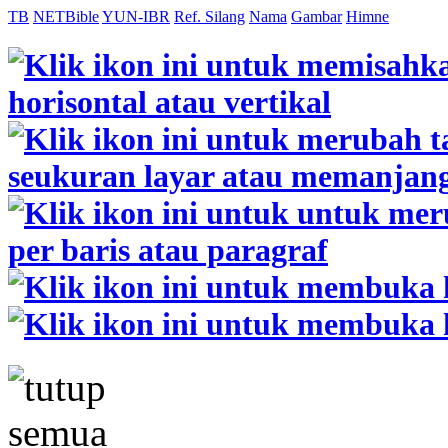
TB
NETBible
YUN-IBR
Ref. Silang
Nama
Gambar
Himne