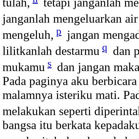
tulah,
tetapi janganlah m
janganlah mengeluarkan air
p
mengeluh,
jangan mengad
q
lilitkanlah destarmu
dan p
s
mukamu
dan jangan maka
Pada paginya aku berbicara
malamnya isteriku mati. Pa
melakukan seperti diperint
bangsa itu berkata kepadak