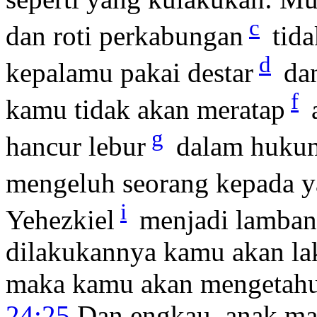
c
dan roti perkabungan
tid
d
kepalamu pakai destar
dan
f
kamu tidak akan meratap
a
g
hancur lebur
dalam hukum
mengeluh seorang kepada ya
i
Yehezkiel
menjadi lamba
dilakukannya kamu akan lak
maka kamu akan mengetah
24:25
Dan engkau, anak man