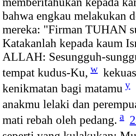
memberitahukan kepada kami
bahwa engkau melakukan 
mereka: "Firman TUHAN s
Katakanlah kepada kaum Isr
ALLAH: Sesungguh-sunggu
w
tempat kudus-Ku,
kekuas
y
kenikmatan bagi matamu
anakmu lelaki dan perempu
a
mati rebah oleh pedang.
2
seperti yang kulakukan: 