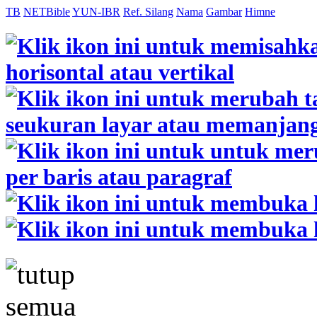
TB
NETBible
YUN-IBR
Ref. Silang
Nama
Gambar
Himne