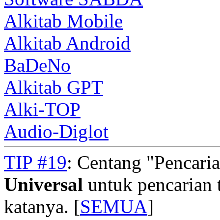
Alkitab Mobile
Alkitab Android
BaDeNo
Alkitab GPT
Alki-TOP
Audio-Diglot
TIP #19
: Centang "Pencari
Universal
untuk pencarian t
katanya. [
SEMUA
]