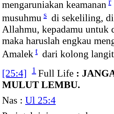
r
mengaruniakan keamanan
s
musuhmu
di sekeliling, 
Allahmu, kepadamu untuk di
maka haruslah engkau meng
t
Amalek
dari kolong langit
1
[25:4]
Full Life
: JANG
MULUT LEMBU.
Nas :
Ul 25:4