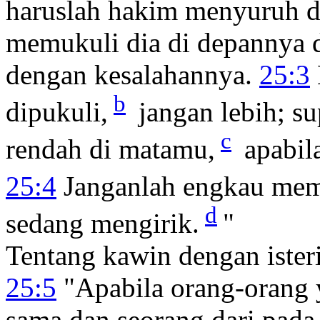
haruslah hakim menyuruh d
memukuli dia di depannya d
dengan kesalahannya.
25:3
b
dipukuli,
jangan lebih; s
c
rendah di matamu,
apabila
25:4
Janganlah engkau mem
d
sedang mengirik.
"
Tentang kawin dengan isteri
25:5
"Apabila orang-orang 
sama dan seorang dari pada