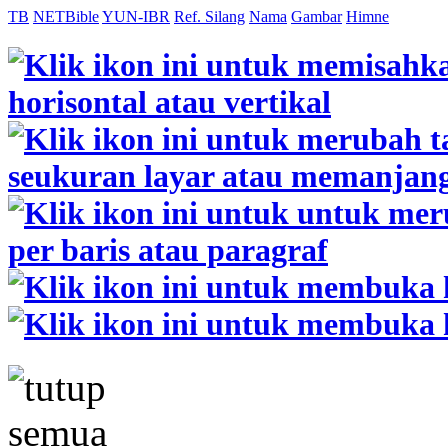
TB
NETBible
YUN-IBR
Ref. Silang
Nama
Gambar
Himne