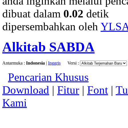
anda inginkan melalui penc
dibuat dalam
0.02
detik
dipersembahkan oleh
YLS
Alkitab SABDA
Antarmuka :
Indonesia
|
Inggris
Versi :
Pencarian Khusus
Download
|
Fitur
|
Font
|
Tu
Kami