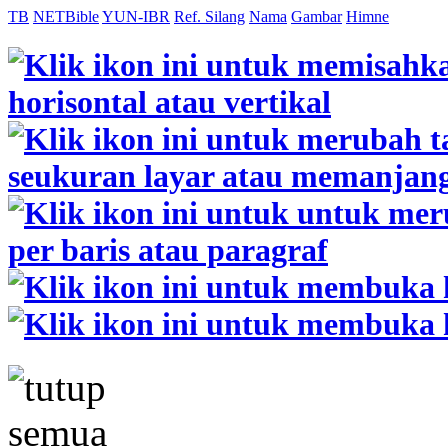
TB
NETBible
YUN-IBR
Ref. Silang
Nama
Gambar
Himne