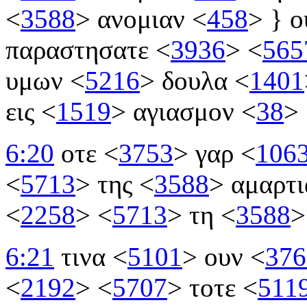
<
3588
>
ανομιαν
<
458
>
} ο
παραστησατε
<
3936
>
<
565
υμων
<
5216
>
δουλα
<
1401
εις
<
1519
>
αγιασμον
<
38
>
6:20
οτε
<
3753
>
γαρ
<
106
<
5713
>
της
<
3588
>
αμαρτ
<
2258
>
<
5713
>
τη
<
3588
>
6:21
τινα
<
5101
>
ουν
<
376
<
2192
>
<
5707
>
τοτε
<
511