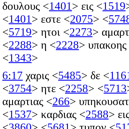
δουλους
<
1401
>
εις
<
1519
<
1401
>
εστε
<
2075
>
<
574
<
5719
>
ητοι
<
2273
>
αμαρτ
<
2288
>
η
<
2228
>
υπακοη
<
1343
>
6:17
χαρις
<
5485
>
δε
<
116
<
3754
>
ητε
<
2258
>
<
5713
αμαρτιας
<
266
>
υπηκουσα
<
1537
>
καρδιας
<
2588
>
ει
<
3860
>
<
5681
>
τυπον
<
51