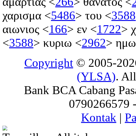
αμαρτιας
<
266
>
θανατος
<
χαρισμα
<
5486
>
του
<
3588
αιωνιος
<
166
>
εν
<
1722
>
χ
<
3588
>
κυριω
<
2962
>
ημ
Copyright
© 2005-20
(YLSA)
. Al
Bank BCA Cabang Pasar
0790266579 - 
Kontak
|
Pa