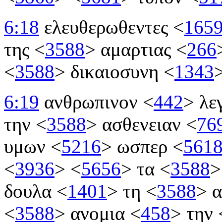
6:18
ελευθερωθεντες
<
165
της
<
3588
>
αμαρτιας
<
266
<
3588
>
δικαιοσυνη
<
1343
6:19
ανθρωπινον
<
442
>
λε
την
<
3588
>
ασθενειαν
<
76
υμων
<
5216
>
ωσπερ
<
561
<
3936
>
<
5656
>
τα
<
3588
>
δουλα
<
1401
>
τη
<
3588
>
α
<
3588
>
ανομια
<
458
>
την