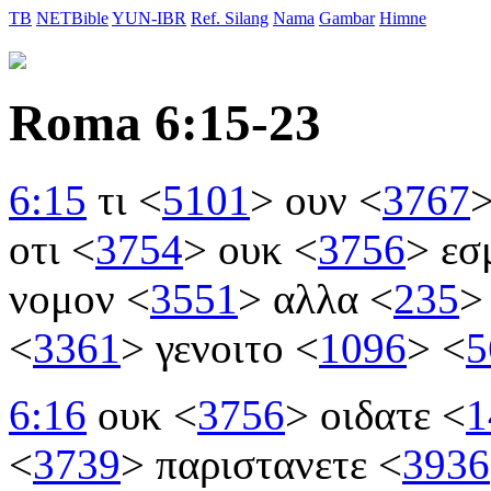
TB
NETBible
YUN-IBR
Ref. Silang
Nama
Gambar
Himne
Roma 6:15-23
6:15
τι
<
5101
>
ουν
<
3767
οτι
<
3754
>
ουκ
<
3756
>
εσ
νομον
<
3551
>
αλλα
<
235
>
<
3361
>
γενοιτο
<
1096
>
<
5
6:16
ουκ
<
3756
>
οιδατε
<
1
<
3739
>
παριστανετε
<
3936