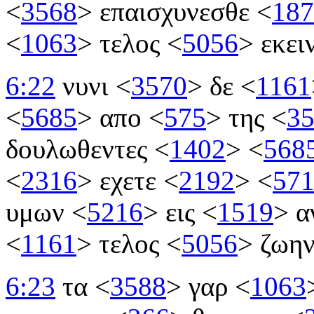
<
3568
>
επαισχυνεσθε
<
187
<
1063
>
τελος
<
5056
>
εκει
6:22
νυνι
<
3570
>
δε
<
1161
<
5685
>
απο
<
575
>
της
<
3
δουλωθεντες
<
1402
>
<
568
<
2316
>
εχετε
<
2192
>
<
57
υμων
<
5216
>
εις
<
1519
>
α
<
1161
>
τελος
<
5056
>
ζωη
6:23
τα
<
3588
>
γαρ
<
1063