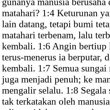
gunanya manusia berusaha 
matahari?
1:4
Keturunan yan
lain datang, tetapi bumi tet
matahari terbenam, lalu ter
kembali.
1:6
Angin bertiup k
terus-menerus ia berputar, 
kembali.
1:7
Semua sungai me
juga menjadi penuh; ke mana
mengalir selalu.
1:8
Segala 
tak terkatakan oleh manusia