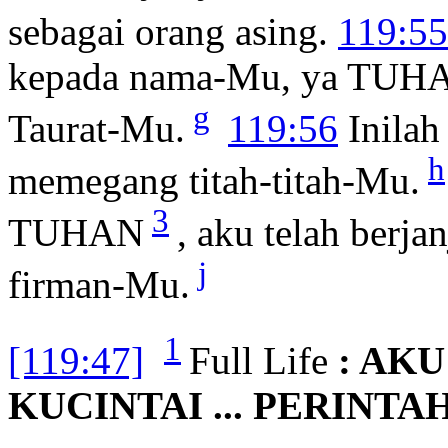
sebagai orang asing.
119:55
kepada nama-Mu, ya TUHAN
g
Taurat-Mu.
119:56
Inilah
h
memegang titah-titah-Mu.
3
TUHAN
, aku telah berja
j
firman-Mu.
1
[119:47]
Full Life
: AK
KUCINTAI ... PERINT