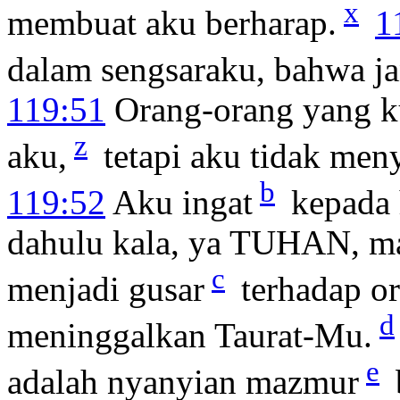
x
membuat aku berharap.
1
dalam sengsaraku, bahwa j
119:51
Orang-orang yang k
z
aku,
tetapi aku tidak me
b
119:52
Aku ingat
kepada
dahulu kala, ya TUHAN, ma
c
menjadi gusar
terhadap or
d
meninggalkan Taurat-Mu.
e
adalah nyanyian mazmur