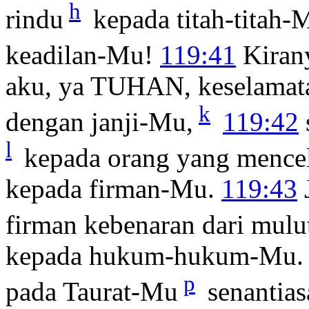
h
rindu
kepada titah-titah-
keadilan-Mu!
119:41
Kirany
aku, ya TUHAN, keselamata
k
dengan janji-Mu,
119:42
l
kepada orang yang mencel
kepada firman-Mu.
119:43
J
firman kebenaran dari mulu
kepada hukum-hukum-Mu
p
pada Taurat-Mu
senantias