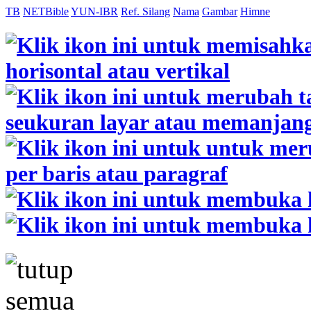
TB
NETBible
YUN-IBR
Ref. Silang
Nama
Gambar
Himne