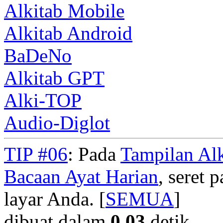
Alkitab Mobile
Alkitab Android
BaDeNo
Alkitab GPT
Alki-TOP
Audio-Diglot
TIP #06
: Pada
Tampilan Alk
Bacaan Ayat Harian
, seret
layar Anda. [
SEMUA
]
dibuat dalam
0.03
detik