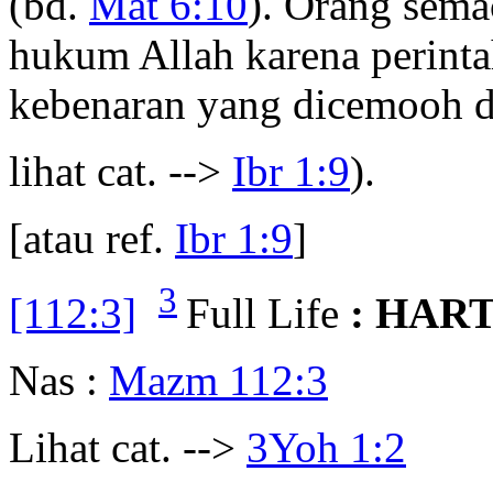
(bd.
Mat 6:10
). Orang sem
hukum Allah karena perint
kebenaran yang dicemooh d
lihat cat. -->
Ibr 1:9
).
[atau ref.
Ibr 1:9
]
3
[112:3]
Full Life
: HAR
Nas :
Mazm 112:3
Lihat cat. -->
3Yoh 1:2