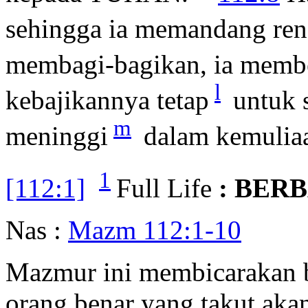
sehingga ia memandang ren
membagi-bagikan, ia membe
l
kebajikannya tetap
untuk 
m
meninggi
dalam kemulia
1
[112:1]
Full Life
: BER
Nas :
Mazm 112:1-10
Mazmur ini membicarakan be
orang benar yang takut akan