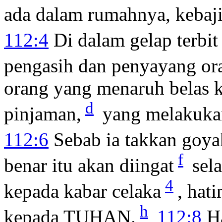
ada dalam rumahnya, kebaji
112:4
Di dalam gelap terbit
pengasih dan penyayang ora
orang yang menaruh belas 
d
pinjaman,
yang melakukan
112:6
Sebab ia takkan goya
f
benar itu akan diingat
sel
4
kepada kabar celaka
, hati
h
kepada TUHAN.
112:8
Ha