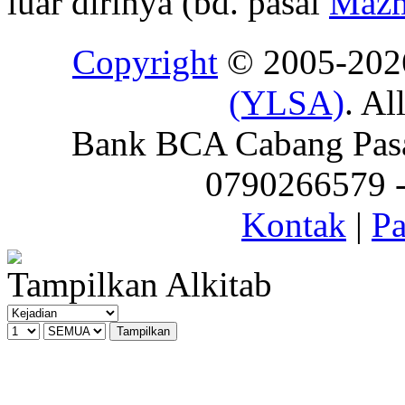
luar dirinya (bd. pasal
Mazm
Copyright
© 2005-20
(YLSA)
. Al
Bank BCA Cabang Pasar
0790266579 - 
Kontak
|
Pa
Tampilkan Alkitab