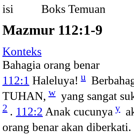
Boks Temuan
Mazmur 112:1-9
Konteks
Bahagia orang benar
u
112:1
Haleluya!
Berbahag
w
TUHAN,
yang sangat su
2
y
.
112:2
Anak cucunya
ak
orang benar akan diberkati