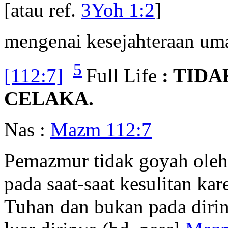
[atau ref.
3Yoh 1:2
]
mengenai kesejahteraan uma
5
[112:7]
Full Life
: TID
CELAKA.
Nas :
Mazm 112:7
Pemazmur tidak goyah oleh
pada saat-saat kesulitan ka
Tuhan dan bukan pada diriny