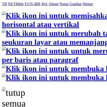
TB
NETBible
YUN-IBR
Ref. Silang
Nama
Gambar
Himne