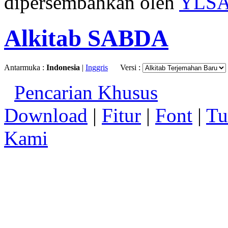
dipersembahkan oleh
YLS
Alkitab SABDA
Antarmuka :
Indonesia
|
Inggris
Versi :
Pencarian Khusus
Download
|
Fitur
|
Font
|
Tu
Kami