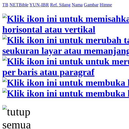
TB
NETBible
YUN-IBR
Ref. Silang
Nama
Gambar
Himne