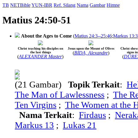
TB
NETBible
YUN-IBR
Ref. Silang
Nama
Gambar
Himne
Matius 24:50-51
About the Ages to Come
(
Matius 24:3--25:46
;
Markus 13:3
Christ teaching his disciples on
Jesus upon the Mount of Olives
Christ shows
the last things
(
BIDA, Alexandre
)
signs i
(
ALEXANDER Master
)
(
DÜRER,
(21 Gambar)
Topik Terkait
:
He
The Man of Lawlessness
;
The Re
Ten Virgins
;
The Women at the H
Nama Terkait
:
Firdaus
;
Nerak
Markus 13
;
Lukas 21