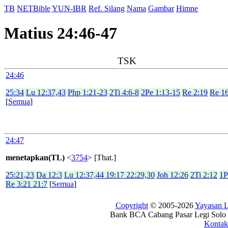
TB
NETBible
YUN-IBR
Ref. Silang
Nama
Gambar
Himne
Matius 24:46-47
TSK
24:46
25:34
Lu 12:37,43
Php 1:21-23
2Ti 4:6-8
2Pe 1:13-15
Re 2:19
Re 1
[
Semua
]
24:47
menetapkan(TL)
<
3754
> [That.]
25:21,23
Da 12:3
Lu 12:37,44 19:17 22:29,30
Joh 12:26
2Ti 2:12
1P
Re 3:21 21:7
[
Semua
]
Copyright
© 2005-2026
Yayasan
Bank BCA Cabang Pasar Legi Solo -
Kontak