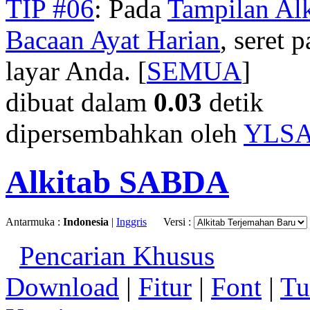
TIP #06
: Pada
Tampilan Alk
Bacaan Ayat Harian
, seret
layar Anda. [
SEMUA
]
dibuat dalam
0.03
detik
dipersembahkan oleh
YLS
Alkitab SABDA
Antarmuka :
Indonesia
|
Inggris
Versi :
Pencarian Khusus
Download
|
Fitur
|
Font
|
Tu