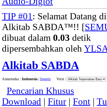
Audio-Diglot
TIP #01
: Selamat Datang d
Alkitab SABDA™!! [
SEM
dibuat dalam
0.03
detik
dipersembahkan oleh
YLS
Alkitab SABDA
Antarmuka :
Indonesia
|
Inggris
Versi :
Pencarian Khusus
Download
|
Fitur
|
Font
|
Tu