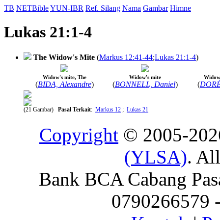
TB
NETBible
YUN-IBR
Ref. Silang
Nama
Gambar
Himne
Lukas 21:1-4
The Widow's Mite
(
Markus 12:41-44
;
Lukas 21:1-4
)
Widow's mite, The
Widow's mite
Widow'
(
BIDA, Alexandre
)
(
BONNELL, Daniel
)
(
DORÉ,
(21 Gambar)
Pasal Terkait
:
Markus 12
;
Lukas 21
Copyright
© 2005-20
(YLSA)
. Al
Bank BCA Cabang Pasar
0790266579 - 