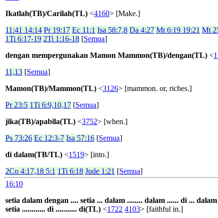
Ikatlah(TB)/Carilah(TL)
<
4160
> [Make.]
11:41 14:14
Pr 19:17
Ec 11:1
Isa 58:7,8
Da 4:27
Mt 6:19 19:21
Mt 2
1Ti 6:17-19
2Ti 1:16-18
[
Semua
]
dengan mempergunakan Mamon Mammon(TB)/dengan(TL)
<
1
11,13
[
Semua
]
Mamon(TB)/Mammon(TL)
<
3126
> [mammon. or, riches.]
Pr 23:5
1Ti 6:9,10,17
[
Semua
]
jika(TB)/apabila(TL)
<
3752
> [when.]
Ps 73:26
Ec 12:3-7
Isa 57:16
[
Semua
]
di dalam(TB/TL)
<
1519
> [into.]
2Co 4:17,18 5:1
1Ti 6:18
Jude 1:21
[
Semua
]
16:10
setia dalam dengan .... setia ... dalam ........ dalam ...... di ... dalam .
setia ............ di ........... di(TL)
<
1722
4103
> [faithful in.]