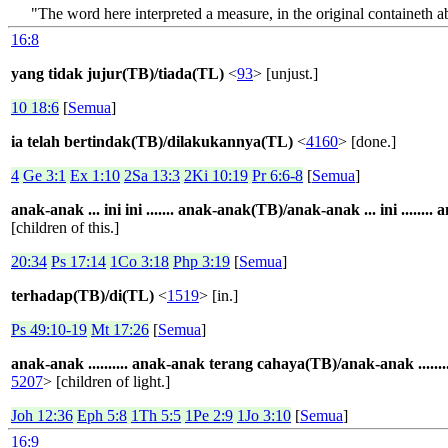
"The word here interpreted a measure, in the original containeth a
16:8
yang tidak jujur(TB)/tiada(TL)
<
93
> [unjust.]
10 18:6
[
Semua
]
ia telah bertindak(TB)/dilakukannya(TL)
<
4160
> [done.]
4
Ge 3:1
Ex 1:10
2Sa 13:3
2Ki 10:19
Pr 6:6-8
[
Semua
]
anak-anak ... ini ini ....... anak-anak(TB)/anak-anak ... ini .......
[children of this.]
20:34
Ps 17:14
1Co 3:18
Php 3:19
[
Semua
]
terhadap(TB)/di(TL)
<
1519
> [in.]
Ps 49:10-19
Mt 17:26
[
Semua
]
anak-anak .......... anak-anak terang cahaya(TB)/anak-anak .....
5207
> [children of light.]
Joh 12:36
Eph 5:8
1Th 5:5
1Pe 2:9
1Jo 3:10
[
Semua
]
16:9