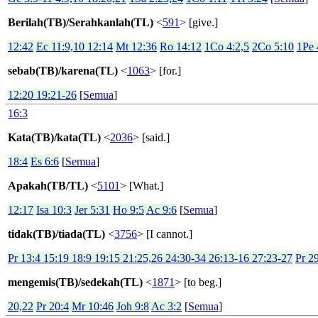
Berilah(TB)/Serahkanlah(TL)
<
591
> [give.]
12:42
Ec 11:9,10 12:14
Mt 12:36
Ro 14:12
1Co 4:2,5
2Co 5:10
1Pe 
sebab(TB)/karena(TL)
<
1063
> [for.]
12:20 19:21-26
[
Semua
]
16:3
Kata(TB)/kata(TL)
<
2036
> [said.]
18:4
Es 6:6
[
Semua
]
Apakah(TB/TL)
<
5101
> [What.]
12:17
Isa 10:3
Jer 5:31
Ho 9:5
Ac 9:6
[
Semua
]
tidak(TB)/tiada(TL)
<
3756
> [I cannot.]
Pr 13:4 15:19 18:9 19:15 21:25,26 24:30-34 26:13-16 27:23-27
Pr 2
mengemis(TB)/sedekah(TL)
<
1871
> [to beg.]
20,22
Pr 20:4
Mr 10:46
Joh 9:8
Ac 3:2
[
Semua
]