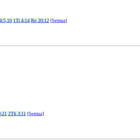
4:5,10
1Ti 4:14
Re 20:12
[
Semua
]
9:21
2Th 3:11
[
Semua
]