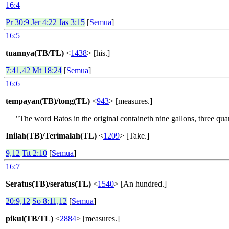
16:4
Pr 30:9
Jer 4:22
Jas 3:15
[
Semua
]
16:5
tuannya(TB/TL)
<
1438
> [his.]
7:41,42
Mt 18:24
[
Semua
]
16:6
tempayan(TB)/tong(TL)
<
943
> [measures.]
"The word Batos in the original containeth nine gallons, three qua
Inilah(TB)/Terimalah(TL)
<
1209
> [Take.]
9,12
Tit 2:10
[
Semua
]
16:7
Seratus(TB)/seratus(TL)
<
1540
> [An hundred.]
20:9,12
So 8:11,12
[
Semua
]
pikul(TB/TL)
<
2884
> [measures.]