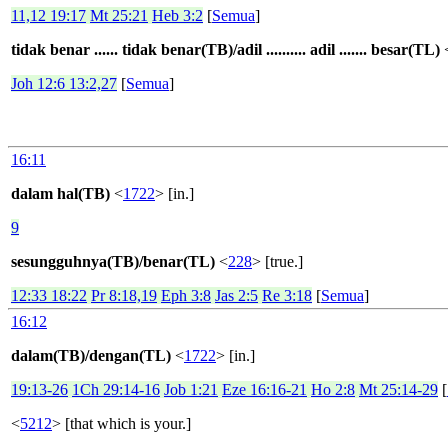
11,12 19:17
Mt 25:21
Heb 3:2
[
Semua
]
tidak benar ...... tidak benar(TB)/adil .......... adil ....... besar(TL)
Joh 12:6 13:2,27
[
Semua
]
16:11
dalam hal(TB)
<
1722
> [in.]
9
sesungguhnya(TB)/benar(TL)
<
228
> [true.]
12:33 18:22
Pr 8:18,19
Eph 3:8
Jas 2:5
Re 3:18
[
Semua
]
16:12
dalam(TB)/dengan(TL)
<
1722
> [in.]
19:13-26
1Ch 29:14-16
Job 1:21
Eze 16:16-21
Ho 2:8
Mt 25:14-29
[
<
5212
> [that which is your.]