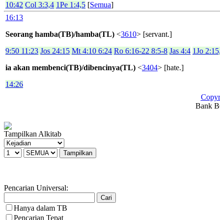
10:42
Col 3:3,4
1Pe 1:4,5
[
Semua
]
16:13
Seorang hamba(TB)/hamba(TL)
<
3610
> [servant.]
9:50 11:23
Jos 24:15
Mt 4:10 6:24
Ro 6:16-22 8:5-8
Jas 4:4
1Jo 2:15
ia akan membenci(TB)/dibencinya(TL)
<
3404
> [hate.]
14:26
Copyr
Bank BC
Tampilkan Alkitab
Pencarian Universal:
Hanya dalam TB
Pencarian Tepat