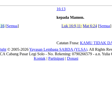
16:13
kepada Mamon.
,16
[
Semua
]
Luk 16:9,11
;
Mat 6:24
[
Semua
]
Catatan Frasa:
KAMU TIDAK D
ight
© 2005-2026
Yayasan Lembaga SABDA (YLSA)
. All Rights Re
A Cabang Pasar Legi Solo - No. Rekening: 0790266579 - a.n. Yulia 
Kontak
|
Partisipasi
|
Donasi