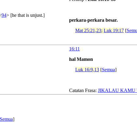
<
94
> [he that is unjust.]
perkara-perkara besar.
Mat 25:21,23
;
Luk 19:17
[
Sem
16:11
hal Mamon
Luk 16:9,13
[
Semua
]
Catatan Frasa:
JIKALAU KAMU 
Semua
]