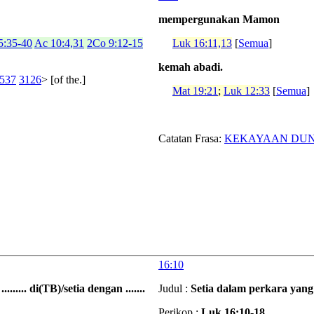
mempergunakan Mamon
5:35-40
Ac 10:4,31
2Co 9:12-15
Luk 16:11,13
[
Semua
]
kemah abadi.
537
3126
> [of the.]
Mat 19:21
;
Luk 12:33
[
Semua
]
Catatan Frasa:
KEKAYAAN DUN
16:10
........ di(TB)/setia dengan .......
Judul :
Setia dalam perkara yang 
Perikop :
Luk 16:10-18