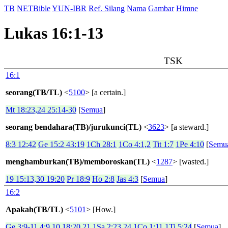
TB
NETBible
YUN-IBR
Ref. Silang
Nama
Gambar
Himne
Lukas 16:1-13
TSK
16:1
seorang(TB/TL)
<
5100
> [a certain.]
Mt 18:23,24 25:14-30
[
Semua
]
seorang bendahara(TB)/jurukunci(TL)
<
3623
> [a steward.]
8:3 12:42
Ge 15:2 43:19
1Ch 28:1
1Co 4:1,2
Tit 1:7
1Pe 4:10
[
Semu
menghamburkan(TB)/memboroskan(TL)
<
1287
> [wasted.]
19 15:13,30 19:20
Pr 18:9
Ho 2:8
Jas 4:3
[
Semua
]
16:2
Apakah(TB/TL)
<
5101
> [How.]
Ge 3:9-11 4:9,10 18:20,21
1Sa 2:23,24
1Co 1:11
1Ti 5:24
[
Semua
]