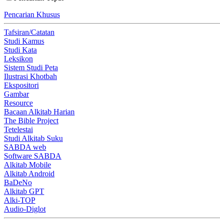
Pencarian Khusus
Tafsiran/Catatan
Studi Kamus
Studi Kata
Leksikon
Sistem Studi Peta
Ilustrasi Khotbah
Ekspositori
Gambar
Resource
Bacaan Alkitab Harian
The Bible Project
Tetelestai
Studi Alkitab Suku
SABDA web
Software SABDA
Alkitab Mobile
Alkitab Android
BaDeNo
Alkitab GPT
Alki-TOP
Audio-Diglot