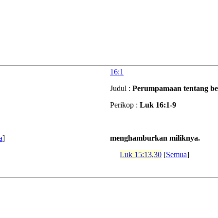
16:1
Judul :
Perumpamaan tentang ben
Perikop :
Luk 16:1-9
a
]
menghamburkan miliknya.
Luk 15:13,30
[
Semua
]