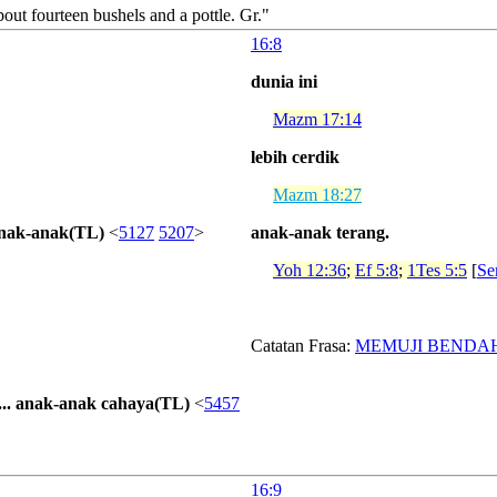
bout fourteen bushels and a pottle. Gr."
16:8
dunia ini
Mazm 17:14
lebih cerdik
Mazm 18:27
. anak-anak(TL)
<
5127
5207
>
anak-anak terang.
Yoh 12:36
;
Ef 5:8
;
1Tes 5:5
[
Se
Catatan Frasa:
MEMUJI BENDAH
..... anak-anak cahaya(TL)
<
5457
16:9