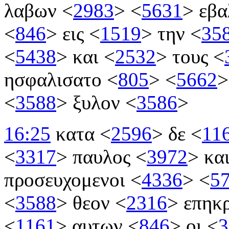
λαβων
<
2983
>
<
5631
>
εβα
<
846
>
εις
<
1519
>
την
<
35
<
5438
>
και
<
2532
>
τους
<
ησφαλισατο
<
805
>
<
5662
>
<
3588
>
ξυλον
<
3586
>
16:25
κατα
<
2596
>
δε
<
11
<
3317
>
παυλος
<
3972
>
κα
προσευχομενοι
<
4336
>
<
5
<
3588
>
θεον
<
2316
>
επηκ
<
1161
>
αυτων
<
846
>
οι
<
3