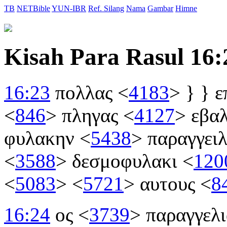
TB
NETBible
YUN-IBR
Ref. Silang
Nama
Gambar
Himne
Kisah Para Rasul 16:
16:23
πολλας
<
4183
>
} } ε
<
846
>
πληγας
<
4127
>
εβα
φυλακην
<
5438
>
παραγγει
<
3588
>
δεσμοφυλακι
<
120
<
5083
>
<
5721
>
αυτους
<
8
16:24
ος
<
3739
>
παραγγελ