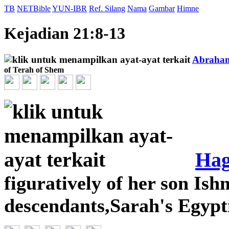
TB
NETBible
YUN-IBR
Ref. Silang
Nama
Gambar
Himne
Kejadian 21:8-13
Abraha
of Terah of Shem
Hag
figuratively of her son Ish
descendants,Sarah's Egyp