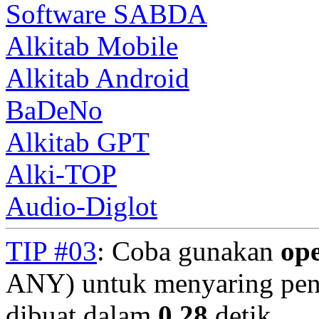
Software SABDA
Alkitab Mobile
Alkitab Android
BaDeNo
Alkitab GPT
Alki-TOP
Audio-Diglot
TIP #03
: Coba gunakan
op
ANY) untuk menyaring penc
dibuat dalam
0.28
detik