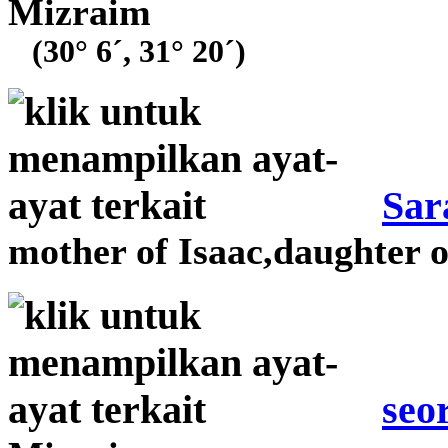
Mizraim
(30° 6´, 31° 20´)
Sar
mother of Isaac,daughter 
seo