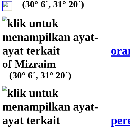
(30° 6´, 31° 20´)
ora
of Mizraim
(30° 6´, 31° 20´)
per