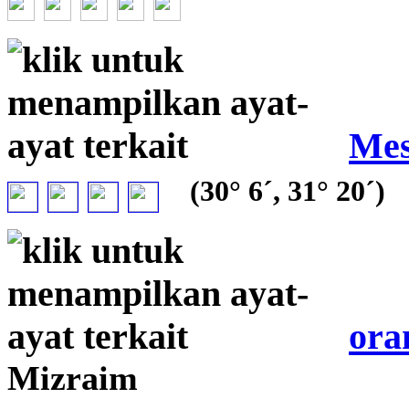
Mes
(30° 6´, 31° 20´)
ora
Mizraim