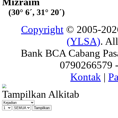
Mizraim
(30° 6´, 31° 20´)
Copyright
© 2005-20
(YLSA)
. Al
Bank BCA Cabang Pasar
0790266579 - 
Kontak
|
Pa
Tampilkan Alkitab