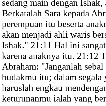
sedang main
dengan Ishak, 
Berkatalah Sara kepada Ab
perempuan
itu beserta anak
akan menjadi ahli waris b
Ishak.
"
21:11
Hal ini sanga
karena anaknya
itu.
21:12
T
Abraham: "Janganlah sebal 
budakmu itu; dalam segala
haruslah engkau mendengar
keturunanmu ialah yang ber