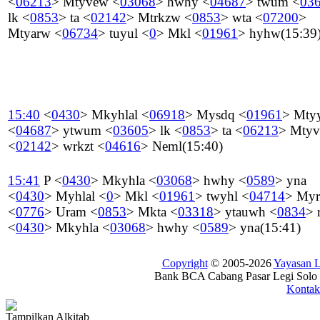
<
06213
>
Mtyvew
<
03068
>
hwhy
<
04687
>
twum
<
03
lk
<
0853
>
ta
<
02142
>
Mtrkzw
<
0853
>
wta
<
07200
>
Mtyarw
<
06734
>
tuyul
<
0
>
Mkl
<
01961
>
hyhw
(15:39
15:40
<
0430
>
Mkyhlal
<
06918
>
Mysdq
<
01961
>
Mty
<
04687
>
ytwum
<
03605
>
lk
<
0853
>
ta
<
06213
>
Mty
<
02142
>
wrkzt
<
04616
>
Neml
(15:40)
15:41
P
<
0430
>
Mkyhla
<
03068
>
hwhy
<
0589
>
yna
<
0430
>
Myhlal
<
0
>
Mkl
<
01961
>
twyhl
<
04714
>
My
<
0776
>
Uram
<
0853
>
Mkta
<
03318
>
ytauwh
<
0834
>
<
0430
>
Mkyhla
<
03068
>
hwhy
<
0589
>
yna
(15:41)
Copyright
© 2005-2026
Yayasan
Bank BCA Cabang Pasar Legi Solo -
Kontak
Tampilkan Alkitab