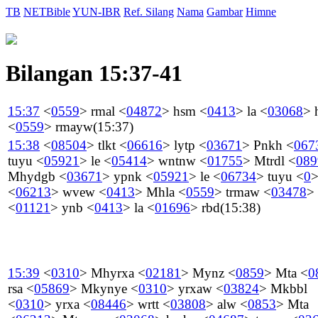
TB
NETBible
YUN-IBR
Ref. Silang
Nama
Gambar
Himne
Bilangan 15:37-41
15:37
<
0559
>
rmal
<
04872
>
hsm
<
0413
>
la
<
03068
>
<
0559
>
rmayw
(15:37)
15:38
<
08504
>
tlkt
<
06616
>
lytp
<
03671
>
Pnkh
<
067
tuyu
<
05921
>
le
<
05414
>
wntnw
<
01755
>
Mtrdl
<
089
Mhydgb
<
03671
>
ypnk
<
05921
>
le
<
06734
>
tuyu
<
0
<
06213
>
wvew
<
0413
>
Mhla
<
0559
>
trmaw
<
03478
>
<
01121
>
ynb
<
0413
>
la
<
01696
>
rbd
(15:38)
15:39
<
0310
>
Mhyrxa
<
02181
>
Mynz
<
0859
>
Mta
<
0
rsa
<
05869
>
Mkynye
<
0310
>
yrxaw
<
03824
>
Mkbbl
<
0310
>
yrxa
<
08446
>
wrtt
<
03808
>
alw
<
0853
>
Mta