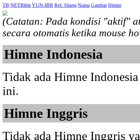
TB
NETBible
YUN-IBR
Ref. Silang
Nama
Gambar
Himne
(Catatan: Pada kondisi "aktif" 
secara otomatis ketika mouse h
Himne Indonesia
Tidak ada Himne Indonesia 
ini.
Himne Inggris
Tidak ada Himne Inggris yan