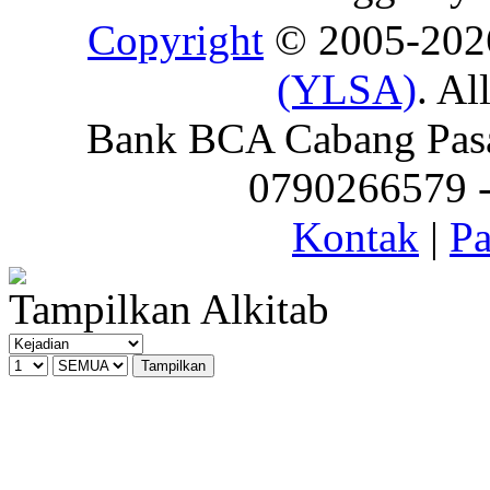
Copyright
© 2005-20
(YLSA)
. Al
Bank BCA Cabang Pasar
0790266579 - 
Kontak
|
Pa
Tampilkan Alkitab