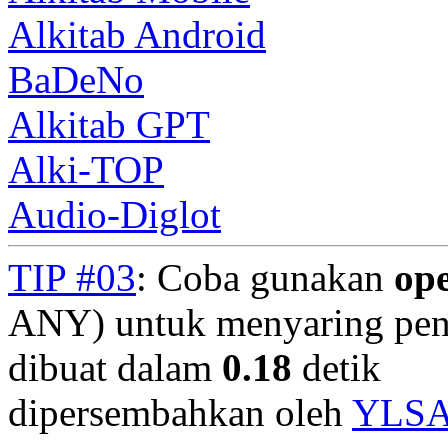
Alkitab Android
BaDeNo
Alkitab GPT
Alki-TOP
Audio-Diglot
TIP #03
: Coba gunakan
op
ANY) untuk menyaring penc
dibuat dalam
0.18
detik
dipersembahkan oleh
YLS