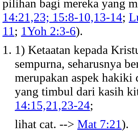
pilihan bagi mereka yang m
14:21,23; 15:8-10,13-14
;
L
11
;
1Yoh 2:3-6
).
1) Ketaatan kepada Krist
sempurna, seharusnya be
merupakan aspek hakiki 
yang timbul dari kasih k
14:15,21,23-24
;
lihat cat. -->
Mat 7:21
).