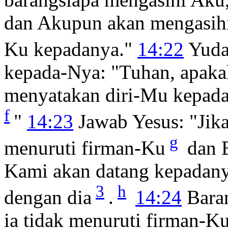
dan Akupun akan mengasihi
Ku kepadanya."
14:22
Yuda
kepada-Nya: "Tuhan, apak
menyatakan diri-Mu kepada
f
"
14:23
Jawab Yesus:
"Jik
g
menuruti firman-Ku
dan B
Kami akan datang kepadan
3
h
dengan dia
.
14:24
Bara
ia tidak menuruti firman-K