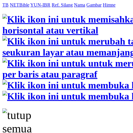
TB
NETBible
YUN-IBR
Ref. Silang
Nama
Gambar
Himne