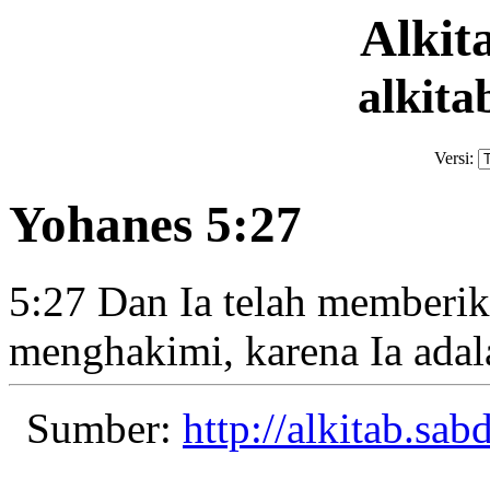
Alki
alkita
Versi:
Yohanes 5:27
5:27
Dan Ia telah memberi
menghakimi,
karena Ia ada
Sumber:
http://alkitab.sa