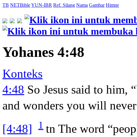
TB
NETBible
YUN-IBR
Ref. Silang
Nama
Gambar
Himne
Yohanes 4:48
Konteks
4:48
So Jesus said to him, 
and wonders you will never
1
[4:48]
tn
The word “people