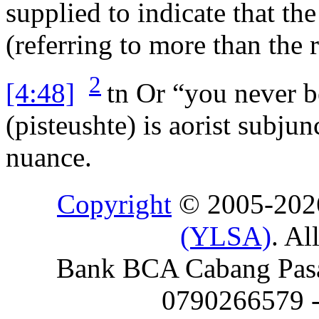
supplied to indicate that th
(referring to more than the r
2
[4:48]
tn
Or “you never b
(
pisteushte
) is aorist subju
nuance.
Copyright
© 2005-20
(YLSA)
. Al
Bank BCA Cabang Pasar
0790266579 - 