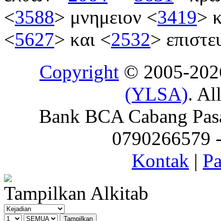
<
3588
>
μνημειον
<
3419
>
κ
<
5627
>
και
<
2532
>
επιστε
Copyright
© 2005-20
(YLSA)
. Al
Bank BCA Cabang Pasar
0790266579 - 
Kontak
|
Pa
Tampilkan Alkitab