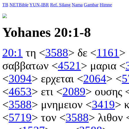
TB
NETBible
YUN-IBR
Ref. Silang
Nama
Gambar
Himne
Yohanes 20:1-8
20:1
τη
<
3588
>
δε
<
1161
>
σαββατων
<
4521
>
μαρια
<
<
3094
>
ερχεται
<
2064
>
<
5
<
4653
>
ετι
<
2089
>
ουσης
<
3588
>
μνημειον
<
3419
>
κ
<
5719
>
τον
<
3588
>
λιθον