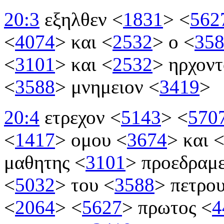
20:3
εξηλθεν
<
1831
>
<
562
<
4074
>
και
<
2532
>
ο
<
35
<
3101
>
και
<
2532
>
ηρχον
<
3588
>
μνημειον
<
3419
>
20:4
ετρεχον
<
5143
>
<
570
<
1417
>
ομου
<
3674
>
και
μαθητης
<
3101
>
προεδραμ
<
5032
>
του
<
3588
>
πετρο
<
2064
>
<
5627
>
πρωτος
<
4