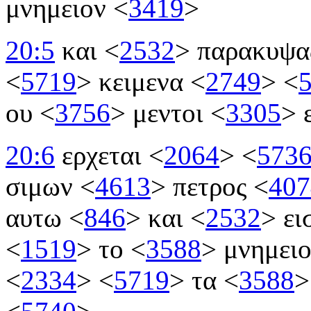
μνημειον
<
3419
>
20:5
και
<
2532
>
παρακυψ
<
5719
>
κειμενα
<
2749
>
<
ου
<
3756
>
μεντοι
<
3305
>
ε
20:6
ερχεται
<
2064
>
<
573
σιμων
<
4613
>
πετρος
<
407
αυτω
<
846
>
και
<
2532
>
ει
<
1519
>
το
<
3588
>
μνημει
<
2334
>
<
5719
>
τα
<
3588
>