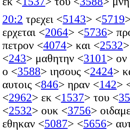
εκ
<
1537
>
του
<
3588
>
μνη
20:2
τρεχει
<
5143
>
<
5719
ερχεται
<
2064
>
<
5736
>
πρ
πετρον
<
4074
>
και
<
2532
>
<
243
>
μαθητην
<
3101
>
ον
ο
<
3588
>
ιησους
<
2424
>
κ
αυτοις
<
846
>
ηραν
<
142
>
<
2962
>
εκ
<
1537
>
του
<
3
<
2532
>
ουκ
<
3756
>
οιδαμ
εθηκαν
<
5087
>
<
5656
>
αυ