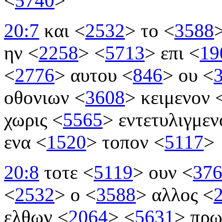
<
5740
>
20:7
και
<
2532
>
το
<
3588
ην
<
2258
>
<
5713
>
επι
<
19
<
2776
>
αυτου
<
846
>
ου
<
οθονιων
<
3608
>
κειμενον
χωρις
<
5565
>
εντετυλιγμε
ενα
<
1520
>
τοπον
<
5117
>
20:8
τοτε
<
5119
>
ουν
<
37
<
2532
>
ο
<
3588
>
αλλος
<
ελθων
<
2064
>
<
5631
>
πρω