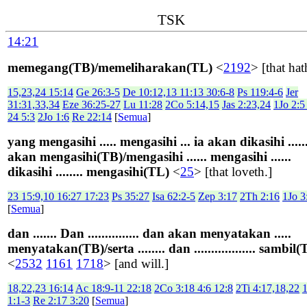
TSK
14:21
memegang(TB)/memeliharakan(TL)
<
2192
> [that hat
15,23,24 15:14
Ge 26:3-5
De 10:12,13 11:13 30:6-8
Ps 119:4-6
Jer
31:31,33,34
Eze 36:25-27
Lu 11:28
2Co 5:14,15
Jas 2:23,24
1Jo 2:5
24 5:3
2Jo 1:6
Re 22:14
[
Semua
]
yang mengasihi ..... mengasihi ... ia akan dikasihi .....
akan mengasihi(TB)/mengasihi ...... mengasihi ......
dikasihi ........ mengasihi(TL)
<
25
> [that loveth.]
23 15:9,10 16:27 17:23
Ps 35:27
Isa 62:2-5
Zep 3:17
2Th 2:16
1Jo 3
[
Semua
]
dan ....... Dan ............... dan akan menyatakan .....
menyatakan(TB)/serta ........ dan .................. sambil
<
2532
1161
1718
> [and will.]
18,22,23 16:14
Ac 18:9-11 22:18
2Co 3:18 4:6 12:8
2Ti 4:17,18,22
1:1-3
Re 2:17 3:20
[
Semua
]