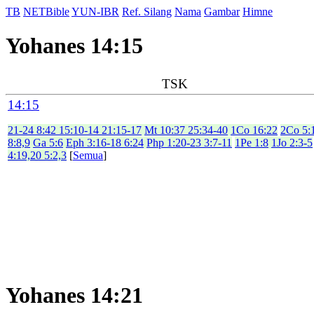
TB
NETBible
YUN-IBR
Ref. Silang
Nama
Gambar
Himne
Yohanes 14:15
TSK
14:15
21-24 8:42 15:10-14 21:15-17
Mt 10:37 25:34-40
1Co 16:22
2Co 5:
8:8,9
Ga 5:6
Eph 3:16-18 6:24
Php 1:20-23 3:7-11
1Pe 1:8
1Jo 2:3-5
4:19,20 5:2,3
[
Semua
]
Yohanes 14:21